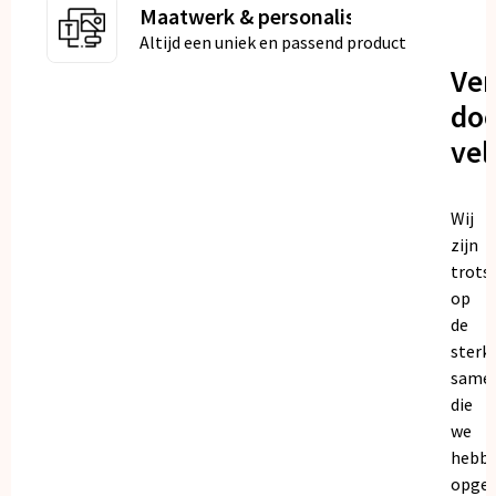
Maatwerk & personalisatie
Altijd een uniek en passend product
Ve
doo
vel
Wij
zijn
trots
op
de
sterk
same
die
we
hebb
opge