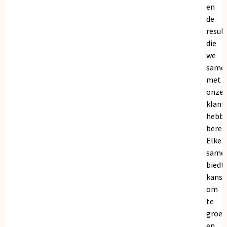
en
de
resul
die
we
same
met
onze
klant
hebb
bereik
Elke
same
biedt
kanse
om
te
groei
en