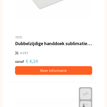
7079
Dubbelzijdige handdoek sublimatie 30 x 130 cm 400 g/m²
R-PET
€ 4,24
vanaf
Meer informatie