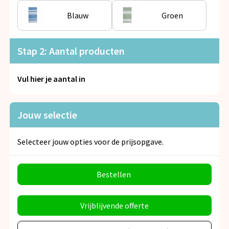
Snoepgoed
Blauw
Groen
Spellen voor binnen en buiten
Stap 2: Aantal producten
Veiligheid, Auto en Fiets
Vul hier je aantal in
Vrije tijd en Strand
Anti-stress
Jouw selectie
Selecteer jouw opties voor de prijsopgave.
Bestellen
Vrijblijvende offerte