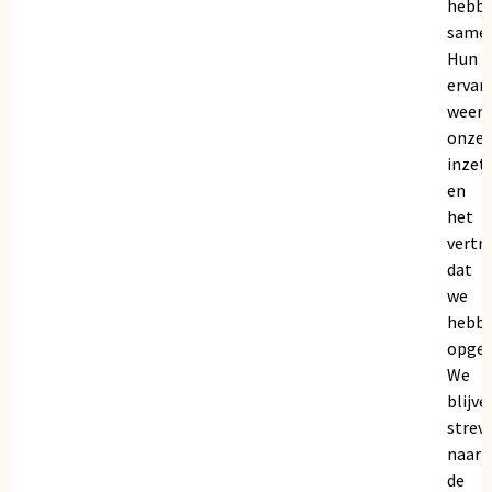
hebb
samen
Hun
ervar
weers
onze
inzet
en
het
vertr
dat
we
hebb
opgeb
We
blijve
strev
naar
de