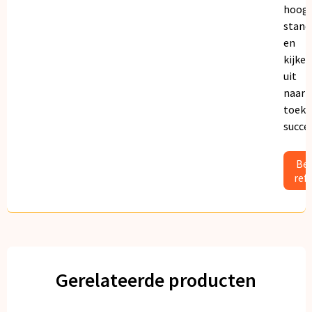
hoogs
stand
en
kijken
uit
naar
toeko
succe
Bek
ref
Gerelateerde producten