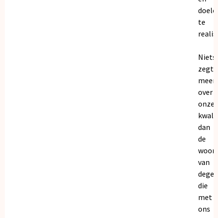
doele
te
realis
Niets
zegt
meer
over
onze
kwalit
dan
de
woor
van
dege
die
met
ons