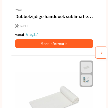
7076
Dubbelzijdige handdoek sublimatie 50 x 100 cm 400 g/m²
R-PET
€ 5,17
vanaf
Meer informatie