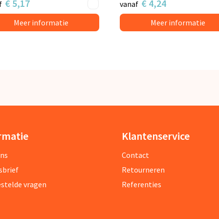
€ 5,17
€ 4,24
f
vanaf
Meer informatie
Meer informatie
rmatie
Klantenservice
ons
Contact
sbrief
Retourneren
estelde vragen
Referenties