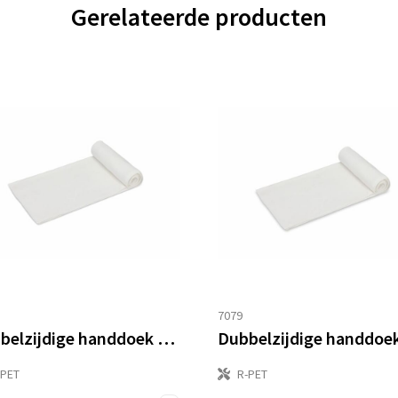
Gerelateerde producten
7079
Dubbelzijdige handdoek sublimatie 50 x 100 cm 400 g/m²
-PET
R-PET