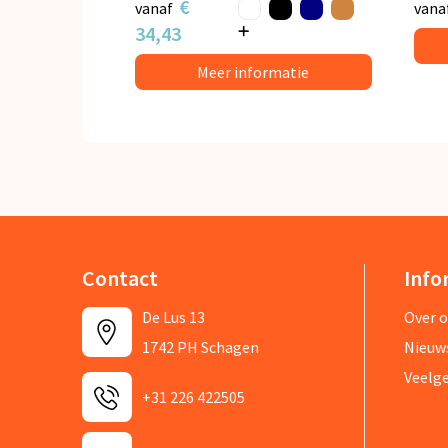
€
vanaf
vana
34,43
Meer informatie
Contact
Info
De Lus 13
Over 
1742 PH Schagen
Nieuw
Veelg
+31 226 422505