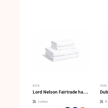
5374
7076
Lord Nelson Fairtrade handdoek 70x130cm set van 3
Cotton
R