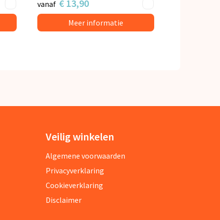
€ 13,90
vanaf
Meer informatie
Veilig winkelen
Algemene voorwaarden
Privacyverklaring
Cookieverklaring
Disclaimer