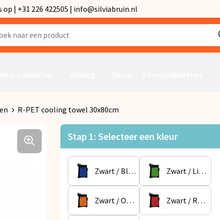
p | +31 226 422505 | info@silviabruin.nl
ema pakketten
Kleding
Pasen
Zomerpakketten
en
R-PET cooling towel 30x80cm
Stap 1: Selecteer een kleur
Zwart / Blauw
Zwart / Lichtgroen
Zwart / Oranje
Zwart / Rood