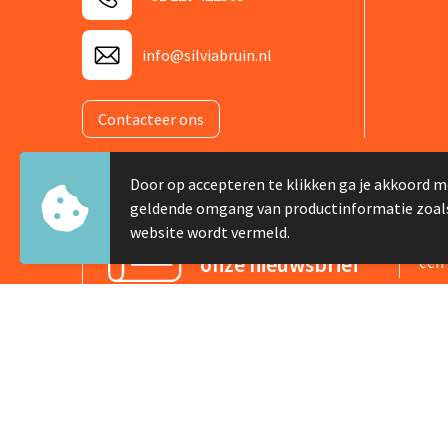
info@silviabruin.nl
Contacteer ons
Door op accepteren te klikken ga je akkoord m
geldende omgang van productinformatie zoal
Meld je aan voor
website wordt vermeld.
Schr
onze nieuwsbrief
één 
© Copyright Silvia Bruin reclame-advies 2025