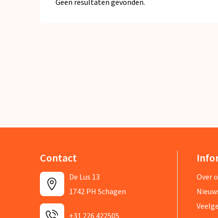
Geen resultaten gevonden.
Contact
Info
De Lus 13
Over 
1742 PH Schagen
Nieuw
Veelg
+31 226 422505