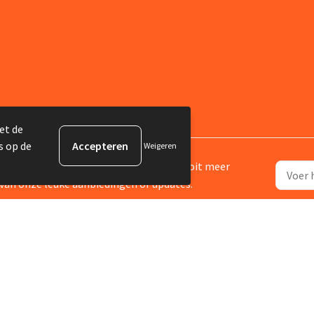
et de
s op de
Weigeren
ijf je in voor onze nieuwsbrief en mis nooit meer
van onze leuke aanbiedingen of updates.