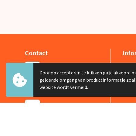
Contact
Info
De Lus 13
Over 
Door op accepteren te klikken ga je akkoord m
1742 PH Schagen
Nieuw
geldende omgang van productinformatie zoal
Veelg
website wordt vermeld.
+31 226 422505
info@silviabruin.nl
Contacteer ons