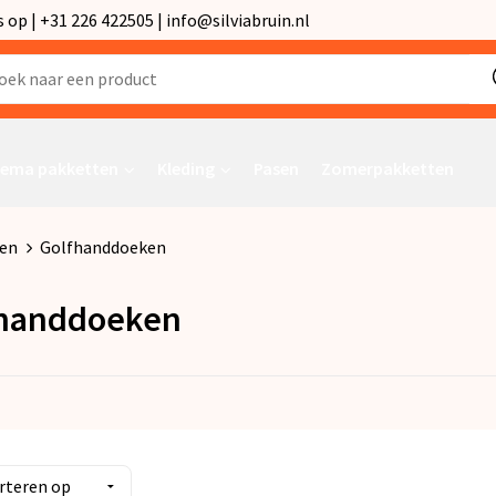
p | +31 226 422505 | info@silviabruin.nl
ema pakketten
Kleding
Pasen
Zomerpakketten
en
Golfhanddoeken
handdoeken