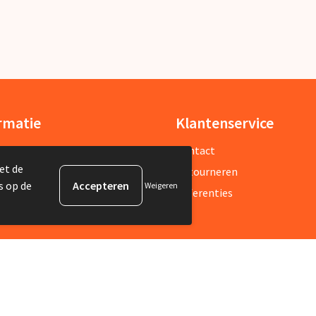
rmatie
Klantenservice
ons
Contact
et de
sbrief
Retourneren
s op de
Weigeren
estelde vragen
Referenties