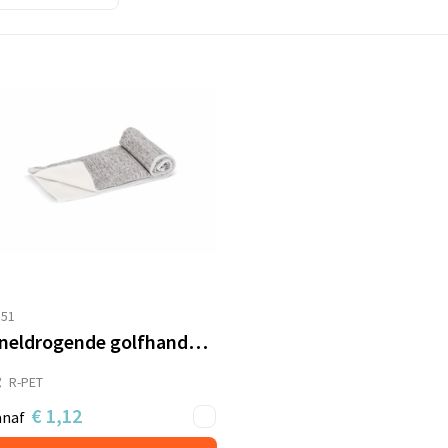
551
Sneldrogende golfhanddoek met haak R-PET 30 x 30 cm sublimatie
R-PET
€ 1,12
anaf