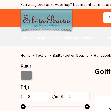
Een vraag over onze webshop? Neem contact met ons o
Brievenbuspakketten
Relatiegeschenken
Th
Home
Textiel
Badtextiel en Douche
Handdoek
Kleur
Golf
Prijs
€
t/m
€