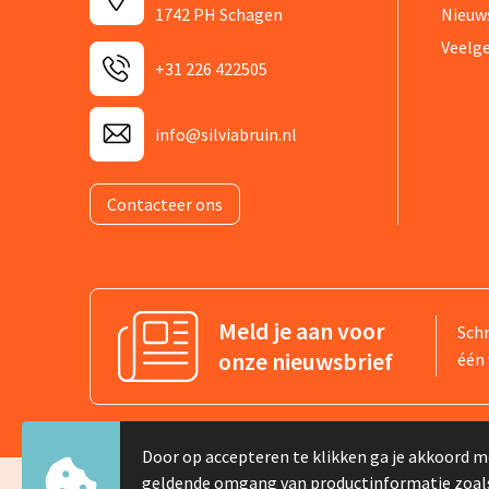
1742 PH Schagen
Nieuw
Veelg
+31 226 422505
info@silviabruin.nl
Contacteer ons
Meld je aan voor
Schr
onze nieuwsbrief
één 
Door op accepteren te klikken ga je akkoord m
geldende omgang van productinformatie zoal