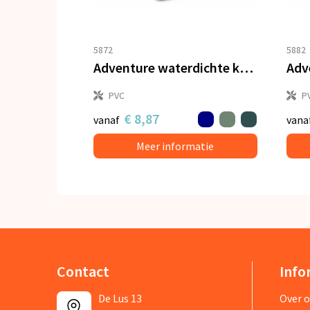
5872
5882
Adventure waterdichte koeltas IPX6
PVC
P
€ 8,87
vanaf
vana
Meer informatie
Contact
Info
De Lus 13
Over 