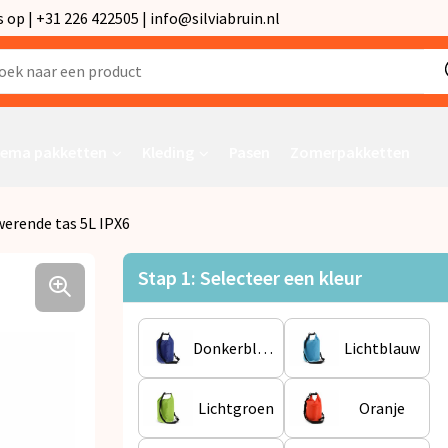
p | +31 226 422505 | info@silviabruin.nl
ema pakketten
Kleding
Pasen
Zomerpakketten
erende tas 5L IPX6
Stap 1: Selecteer een kleur
Donkerblauw
Lichtblauw
Lichtgroen
Oranje