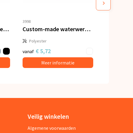
3998
Rugzak waterdicht polyester 300D 20-22L
Custom-made waterwerende tas 2,5L IPX6
Polyester
€ 5,72
vanaf
Meer informatie
Veilig winkelen
Algemene voorwaarden