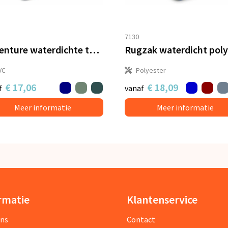
7130
Adventure waterdichte tas 40L IPX6
VC
Polyester
€ 17,06
€ 18,09
f
vanaf
Meer informatie
Meer informatie
rmatie
Klantenservice
ons
Contact