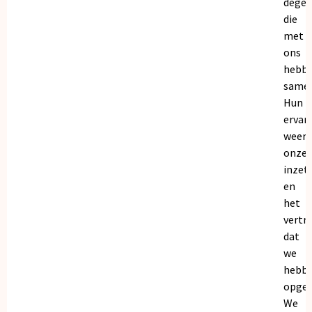
dege
die
met
ons
hebb
samen
Hun
ervar
weers
onze
inzet
en
het
vertr
dat
we
hebb
opgeb
We