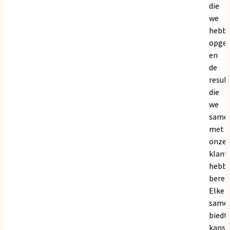
die
we
hebb
opge
en
de
resul
die
we
same
met
onze
klant
hebb
bereik
Elke
same
biedt
kanse