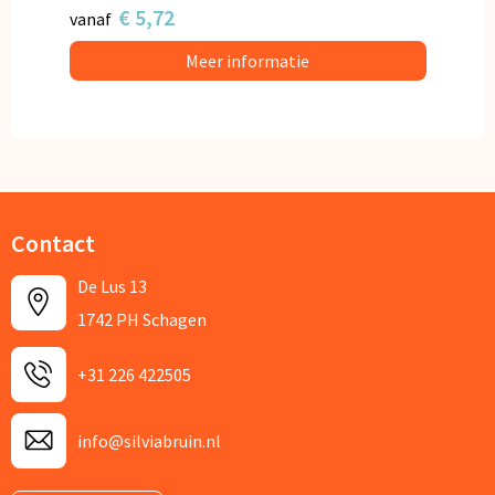
€ 5,72
vanaf
Meer informatie
Contact
De Lus 13
1742 PH Schagen
+31 226 422505
info@silviabruin.nl