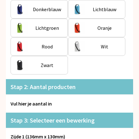
Snoepgoed
Donkerblauw
Lichtblauw
Spellen voor binnen en buiten
Lichtgroen
Oranje
Veiligheid, Auto en Fiets
Rood
Wit
Vrije tijd en Strand
Anti-stress
Zwart
Stap 2: Aantal producten
Vul hier je aantal in
Stap 3: Selecteer een bewerking
Zijde 1 (136mm x 130mm)