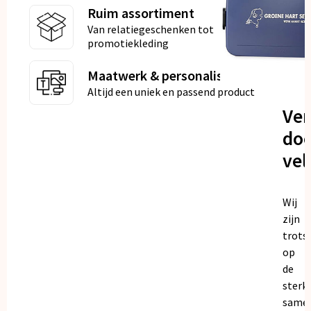
Ruim assortiment
Van relatiegeschenken tot
promotiekleding
Maatwerk & personalisatie
Altijd een uniek en passend product
Ve
doo
vel
Wij
zijn
trots
op
de
sterk
same