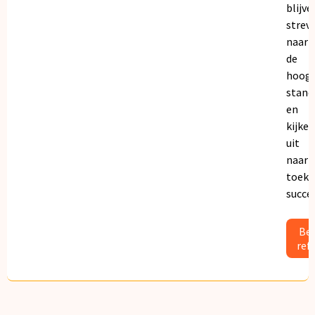
blijve
strev
naar
de
hoogs
stand
en
kijken
uit
naar
toeko
succe
Bek
ref