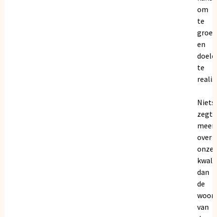
om
te
groei
en
doele
te
realis
Niets
zegt
meer
over
onze
kwalit
dan
de
woor
van