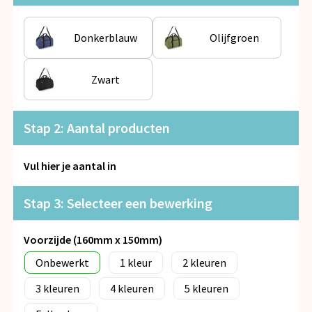
Snoepgoed
Donkerblauw
Olijfgroen
Spellen voor binnen en buiten
Veiligheid, Auto en Fiets
Zwart
Vrije tijd en Strand
Stap 2: Aantal producten
Anti-stress
Vul hier je aantal in
Stap 3: Selecteer een bewerking
Voorzijde (160mm x 150mm)
Onbewerkt
1
2
3
4
5