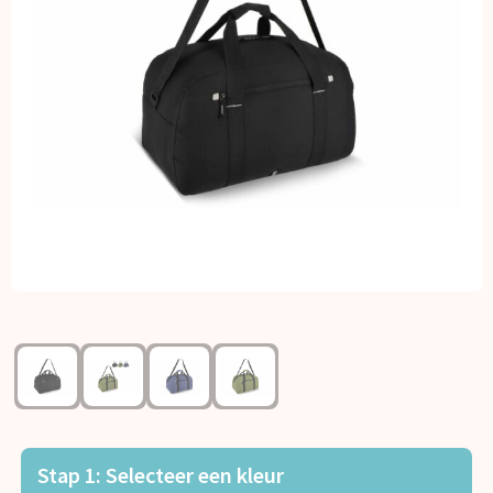
Kerst
Kinderen, Peuters en Baby's
Klokken, horloges en weerstations
Lampen en Gereedschap
Paraplu's
Persoonlijke verzorging
Reisbenodigdheden
Schrijfwaren
Sleutelhangers en Lanyards
Stap 1: Selecteer een kleur