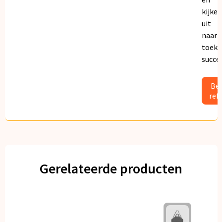
kijken
uit
naar
toeko
succe
Bek
ref
Gerelateerde producten