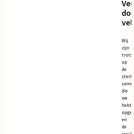
Ve
doo
vel
Wij
zijn
trots
op
de
sterk
same
die
we
hebb
opge
en
de
resul