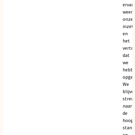
ervar
weers
onze
inzet
en
het
vertr
dat
we
hebb
opgeb
We
blijve
strev
naar
de
hoogs
stand
en