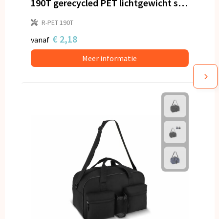
190T gerecycled PET lichtgewicht sport- en reistas 48 x 23 x 23 cm 20 L
R-PET 190T
€ 2,18
vanaf
Meer informatie