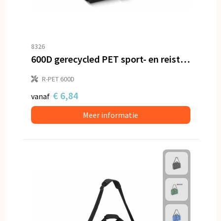
8326
600D gerecycled PET sport- en reistas 46 x 21 x 27.5 cm 25 L
R-PET 600D
€ 6,84
vanaf
Meer informatie