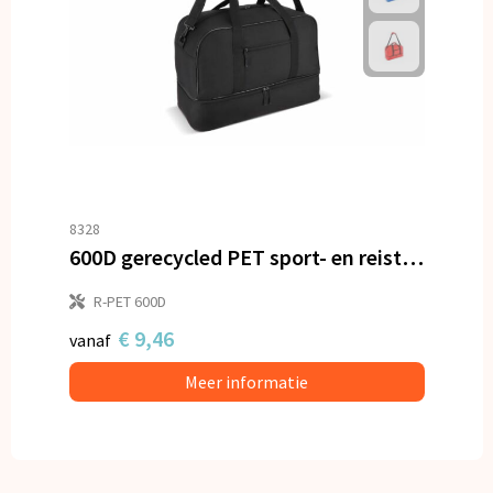
8328
600D gerecycled PET sport- en reistas 55.5 x 25 x 36 cm 50 L
R-PET 600D
€ 9,46
vanaf
Meer informatie