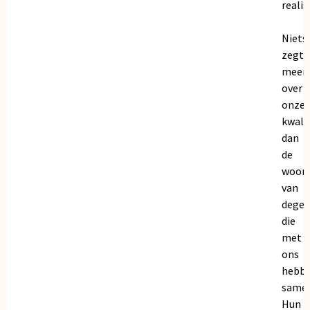
realis
Niets
zegt
meer
over
onze
kwalit
dan
de
woor
van
dege
die
met
ons
hebb
samen
Hun