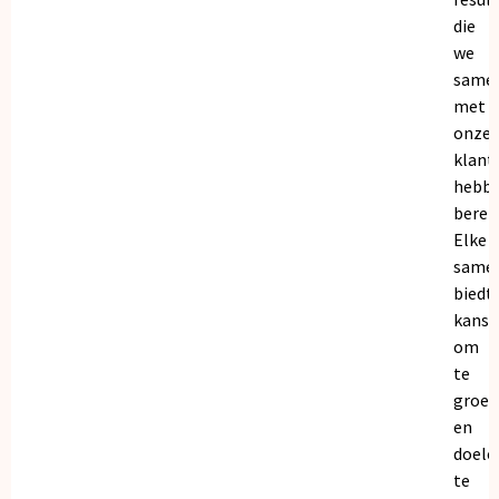
die
we
same
met
onze
klant
hebb
bereik
Elke
same
biedt
kanse
om
te
groei
en
doele
te