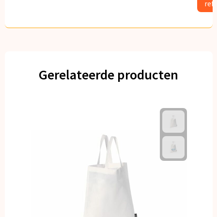
ref
Gerelateerde producten