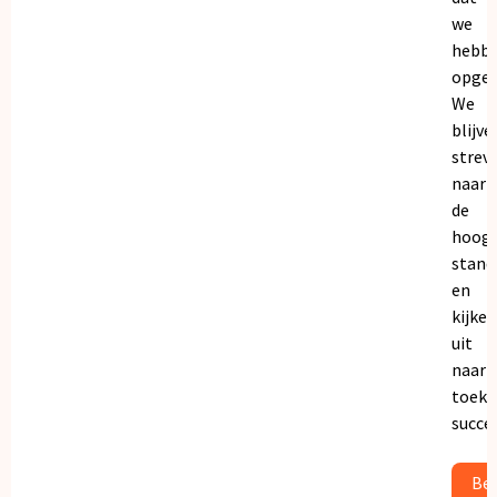
we
hebb
opgeb
We
blijve
strev
naar
de
hoogs
stand
en
kijken
uit
naar
toeko
succe
Bek