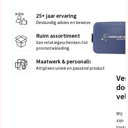
25+ jaar ervaring
Deskundig advies en bewezen kwaliteit
Ruim assortiment
Van relatiegeschenken tot
promotiekleding
Maatwerk & personalisatie
Altijd een uniek en passend product
Ve
doo
vel
Wij
zijn
trots