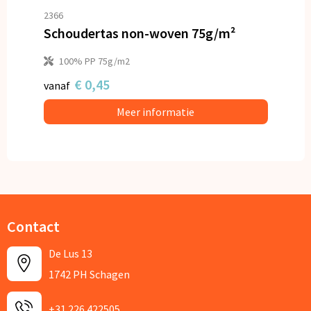
2366
Schoudertas non-woven 75g/m²
100% PP 75g/m2
€ 0,45
vanaf
Meer informatie
Contact
De Lus 13
1742 PH Schagen
+31 226 422505