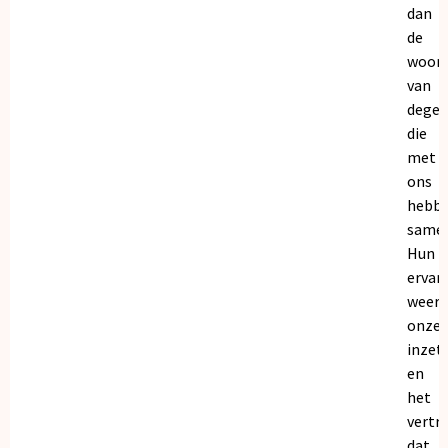
dan
de
woor
van
dege
die
met
ons
hebb
samen
Hun
ervar
weers
onze
inzet
en
het
vertr
dat