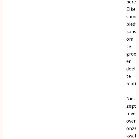
bereik
Elke
same
biedt
kanse
om
te
groei
en
doele
te
realis
Niets
zegt
meer
over
onze
kwalit