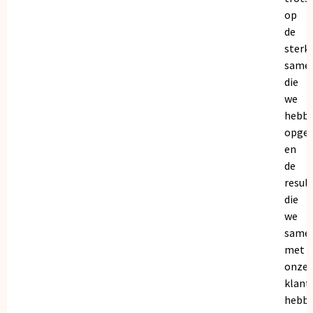
op
de
sterk
same
die
we
hebb
opge
en
de
resul
die
we
same
met
onze
klant
hebb