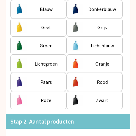
Snoepgoed
Blauw
Donkerblauw
Spellen voor binnen en buiten
Geel
Grijs
Veiligheid, Auto en Fiets
Groen
Lichtblauw
Vrije tijd en Strand
Anti-stress
Lichtgroen
Oranje
Paars
Rood
Roze
Zwart
Stap 2: Aantal producten