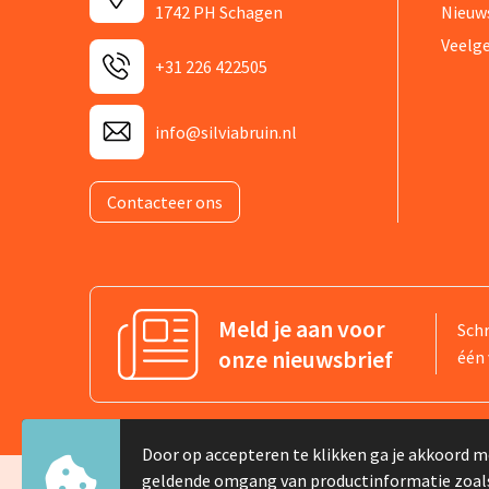
1742 PH Schagen
Nieuw
Veelg
+31 226 422505
info@silviabruin.nl
Contacteer ons
Meld je aan voor
Schr
onze nieuwsbrief
één 
Door op accepteren te klikken ga je akkoord m
geldende omgang van productinformatie zoal