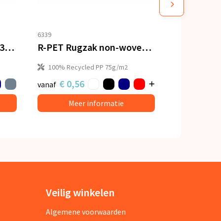
6339
Koordzak R-PET & kurk 35 x 40cm
R-PET Rugzak non-woven 38 x 42cm 75g/m²
100% Recycled PP 75g/m2
€ 0,56
vanaf
Meer informatie
Veilig winkelen
Algemene voorwaarden