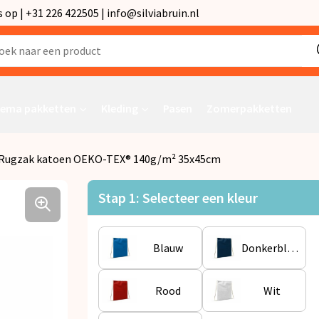
p | +31 226 422505 | info@silviabruin.nl
ema pakketten
Kleding
Pasen
Zomerpakketten
Rugzak katoen OEKO-TEX® 140g/m² 35x45cm
Stap 1: Selecteer een kleur
Blauw
Donkerblauw
Rood
Wit