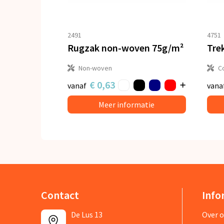
2491
4751
Rugzak non-woven 75g/m²
Non-woven
C
€ 0,63
vanaf
vana
Meer informatie
Contact
Info
De Lus 13
Over 