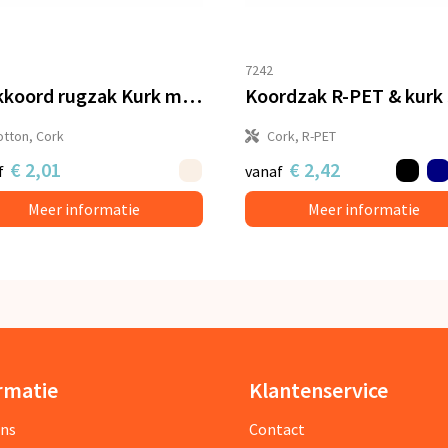
7242
Trekkoord rugzak Kurk met katoenen koord 38x41cm
otton, Cork
Cork, R-PET
€ 2,01
€ 2,42
f
vanaf
Meer informatie
Meer informatie
rmatie
Klantenservice
ons
Contact