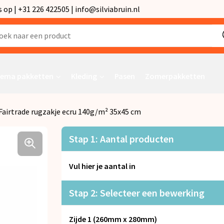
p | +31 226 422505 | info@silviabruin.nl
ema pakketten
Kleding
Pasen
Zomerpakketten
Fairtrade rugzakje ecru 140g/m² 35x45 cm
Stap 1: Aantal producten
Vul hier je aantal in
Stap 2: Selecteer een bewerking
Zijde 1 (260mm x 280mm)