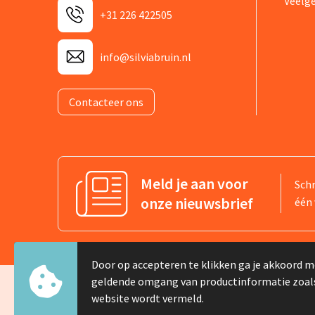
Veelg
+31 226 422505
info@silviabruin.nl
Contacteer ons
Meld je aan voor
Schr
onze nieuwsbrief
één 
Door op accepteren te klikken ga je akkoord m
geldende omgang van productinformatie zoal
website wordt vermeld.
© Copyright Silvia Bruin reclame-advies 2025