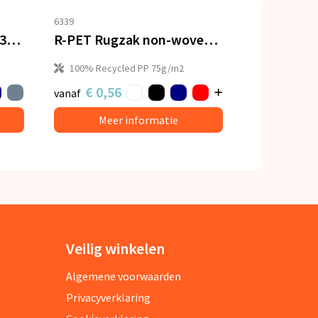
6339
Koordzak R-PET & kurk 35 x 40cm
R-PET Rugzak non-woven 38 x 42cm 75g/m²
100% Recycled PP 75g/m2
€ 0,56
vanaf
Meer informatie
Veilig winkelen
Algemene voorwaarden
Privacyverklaring