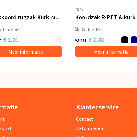
7242
Trekkoord rugzak Kurk met katoenen koord 38x41cm
otton, Cork
Cork, R-PET
€ 2,01
€ 2,42
f
vanaf
Meer informatie
Meer informatie
rmatie
Klantenservice
ons
Contact
sbrief
Retourneren