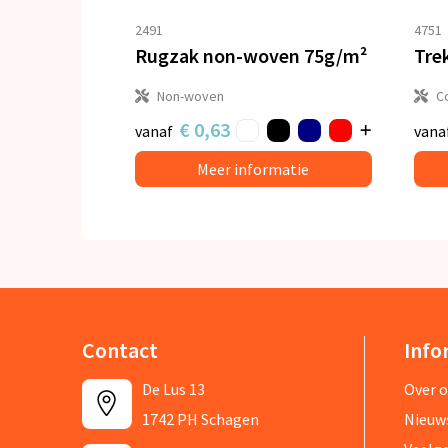
2491
4751
Rugzak non-woven 75g/m²
Non-woven
C
€ 0,63
vanaf
vana
Meer informatie
Contact
Info
De Lus 13
Over 
1742 PH Schagen
Nieuw