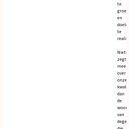
te
groei
en
doele
te
realis
Niets
zegt
meer
over
onze
kwalit
dan
de
woor
van
dege
die