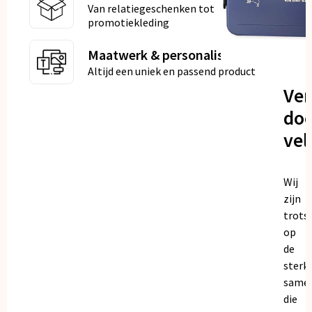
Van relatiegeschenken tot
promotiekleding
Maatwerk & personalisatie
Altijd een uniek en passend product
Ve
doo
vel
Wij
zijn
trots
op
de
sterk
same
die