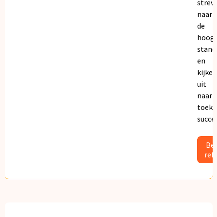
strev
naar
de
hoogs
stand
en
kijken
uit
naar
toeko
succe
Bek
ref