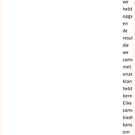
we
hebb
opge
en
de
resul
die
we
same
met
onze
klant
hebb
bereik
Elke
same
biedt
kanse
om