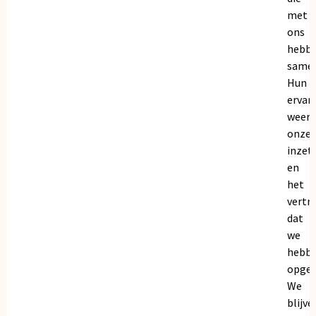
met
ons
hebb
samen
Hun
ervar
weers
onze
inzet
en
het
vertr
dat
we
hebb
opgeb
We
blijve