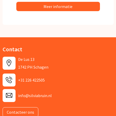
Meer informatie
Contact
De Lus 13
1742 PH Schagen
+31 226 422505
info@silviabruin.nl
Contacteer ons