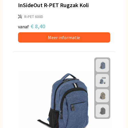
InSideOut R-PET Rugzak Koli
R-PET 600D
€ 8,40
vanaf
Meer informatie