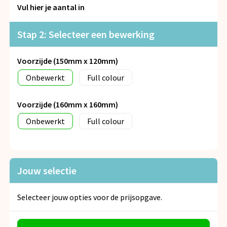
Snoepgoed
Vul hier je aantal in
Spellen voor binnen en buiten
Stap 2: Selecteer een bewerking
Veiligheid, Auto en Fiets
Voorzijde (150mm x 120mm)
Onbewerkt
Full colour
Vrije tijd en Strand
Voorzijde (160mm x 160mm)
Anti-stress
Onbewerkt
Full colour
Jouw selectie
Selecteer jouw opties voor de prijsopgave.