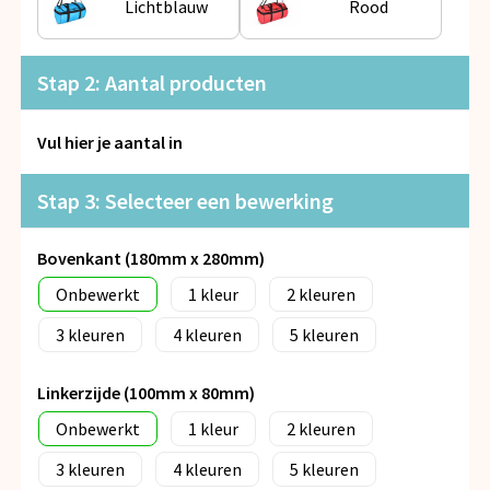
Lichtblauw
Rood
Snoepgoed
Spellen voor binnen en buiten
Stap 2: Aantal producten
Veiligheid, Auto en Fiets
Vul hier je aantal in
Vrije tijd en Strand
Stap 3: Selecteer een bewerking
Anti-stress
Bovenkant (180mm x 280mm)
Onbewerkt
1
2
3
4
5
Linkerzijde (100mm x 80mm)
Onbewerkt
1
2
3
4
5