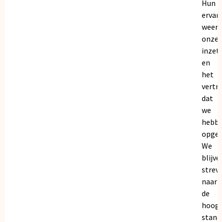
Hun
ervar
weers
onze
inzet
en
het
vertr
dat
we
hebb
opgeb
We
blijve
strev
naar
de
hoogs
stand