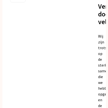
Ve
doo
vel
Wij
zijn
trots
op
de
sterk
same
die
we
hebb
opge
en
de