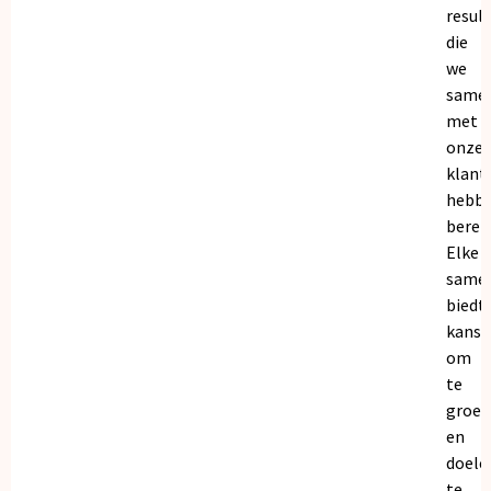
resul
die
we
same
met
onze
klant
hebb
bereik
Elke
same
biedt
kanse
om
te
groei
en
doele
te