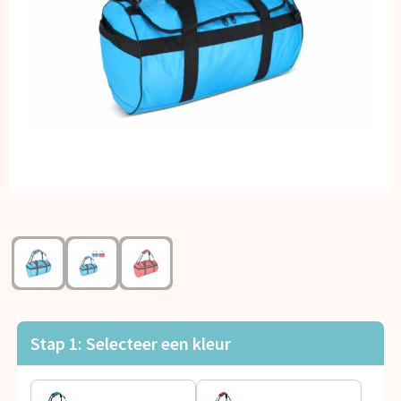
Kerst
Kinderen, Peuters en Baby's
Klokken, horloges en weerstations
Lampen en Gereedschap
Paraplu's
Persoonlijke verzorging
Reisbenodigdheden
Schrijfwaren
Stap 1: Selecteer een kleur
Sleutelhangers en Lanyards