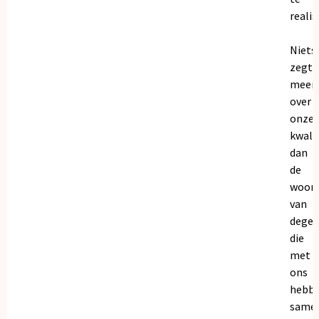
realis
Niets
zegt
meer
over
onze
kwalit
dan
de
woor
van
dege
die
met
ons
hebb
samen