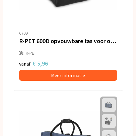
6709
R-PET 600D opvouwbare tas voor onder de stoel 20L
R-PET
€ 5,96
vanaf
Meer informatie