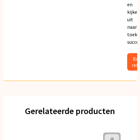
en
kijken
uit
naar
toeko
succe
Bek
ref
Gerelateerde producten