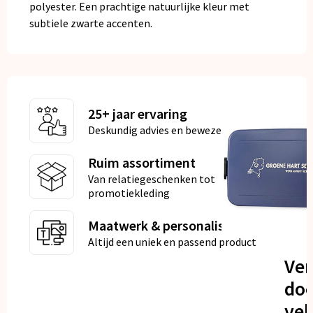
polyester. Een prachtige natuurlijke kleur met
subtiele zwarte accenten.
25+ jaar ervaring
Deskundig advies en bewezen kwaliteit
Ruim assortiment
Van relatiegeschenken tot
promotiekleding
Maatwerk & personalisatie
Altijd een uniek en passend product
Ve
doo
vel