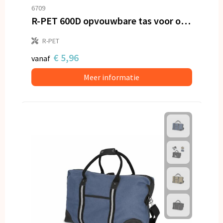
6709
R-PET 600D opvouwbare tas voor onder de stoel 20L
R-PET
€ 5,96
vanaf
Meer informatie