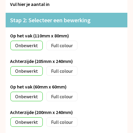
Snoepgoed
Vul hier je aantal in
Spellen voor binnen en buiten
Stap 2: Selecteer een bewerking
Veiligheid, Auto en Fiets
Op het vak (110mm x 80mm)
Onbewerkt
Full colour
Vrije tijd en Strand
Achterzijde (205mm x 240mm)
Anti-stress
Onbewerkt
Full colour
Op het vak (60mm x 60mm)
Onbewerkt
Full colour
Achterzijde (200mm x 240mm)
Onbewerkt
Full colour