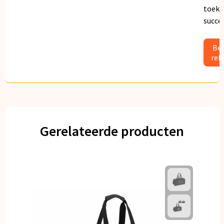
toeko
succe
Bek
ref
Gerelateerde producten