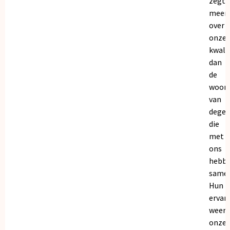
zegt
meer
over
onze
kwalit
dan
de
woor
van
dege
die
met
ons
hebb
samen
Hun
ervar
weers
onze