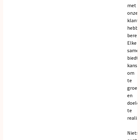
met
onze
klant
hebb
bereik
Elke
same
biedt
kanse
om
te
groei
en
doele
te
realis
Niets