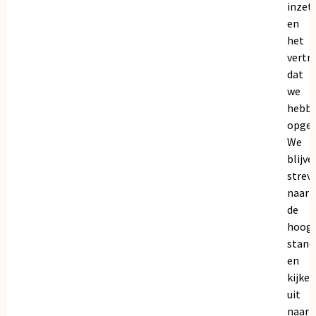
inzet
en
het
vertr
dat
we
hebb
opgeb
We
blijve
strev
naar
de
hoogs
stand
en
kijken
uit
naar