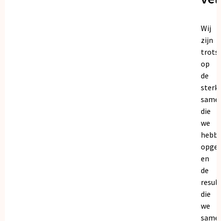
Wij
zijn
trots
op
de
sterk
same
die
we
hebb
opge
en
de
resul
die
we
same