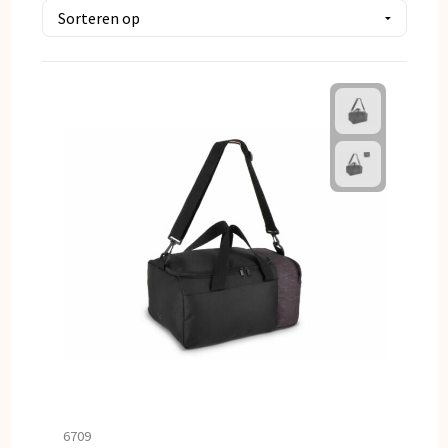
Kerst
Kinderen, Peuters en Baby's
Klokken, horloges en weerstations
Lampen en Gereedschap
Paraplu's
Persoonlijke verzorging
Reisbenodigdheden
Schrijfwaren
Sleutelhangers en Lanyards
6709