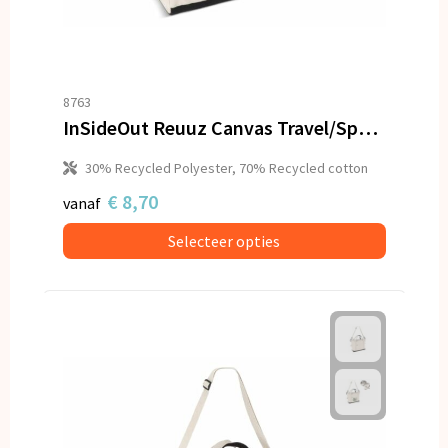
8763
InSideOut Reuuz Canvas Travel/Sport tas 28 x 56 x 28 cm
30% Recycled Polyester, 70% Recycled cotton
€ 8,70
vanaf
Selecteer opties