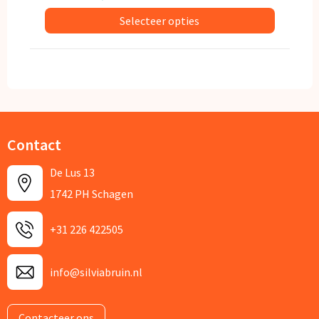
Selecteer opties
Contact
De Lus 13
1742 PH Schagen
+31 226 422505
info@silviabruin.nl
Contacteer ons