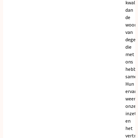
kwalit
dan
de
woor
van
dege
die
met
ons
hebb
samen
Hun
ervar
weers
onze
inzet
en
het
vertr