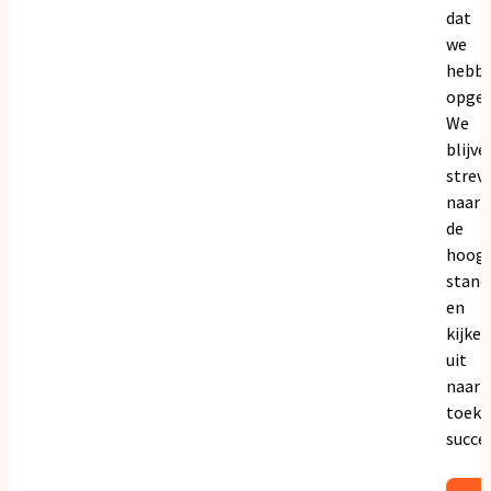
dat
we
hebb
opgeb
We
blijve
strev
naar
de
hoogs
stand
en
kijken
uit
naar
toeko
succe