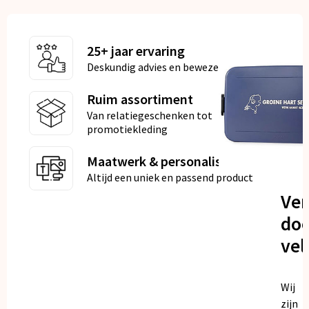
25+ jaar ervaring
Deskundig advies en bewezen kwaliteit
Ruim assortiment
Van relatiegeschenken tot
promotiekleding
Maatwerk & personalisatie
Altijd een uniek en passend product
Ve
doo
vel
Wij
zijn