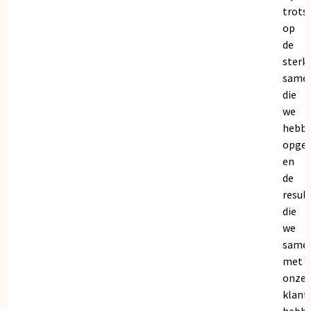
trots
op
de
sterk
same
die
we
hebb
opge
en
de
resul
die
we
same
met
onze
klant
hebb