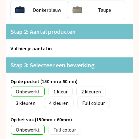
Snoepgoed
Donkerblauw
Taupe
Spellen voor binnen en buiten
Stap 2: Aantal producten
Veiligheid, Auto en Fiets
Vul hier je aantal in
Vrije tijd en Strand
Anti-stress
Stap 3: Selecteer een bewerking
Op de pocket (150mm x 60mm)
Onbewerkt
1
2
3
4
Full colour
Op het vak (150mm x 60mm)
Onbewerkt
Full colour