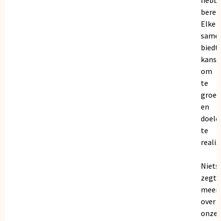
bereik
Elke
same
biedt
kanse
om
te
groei
en
doele
te
realis
Niets
zegt
meer
over
onze