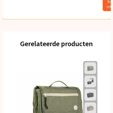
Bek
ref
Gerelateerde producten