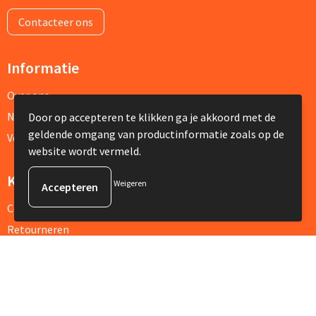
Contacteer ons
Informatie
Over ons
Nieuwsbrief
Door op accepteren te klikken ga je akkoord met de
geldende omgang van productinformatie zoals op de
Veelgestelde vragen
website wordt vermeld.
Klantenservice
Weigeren
Contact
Retourneren
Referenties
Veilig winkelen