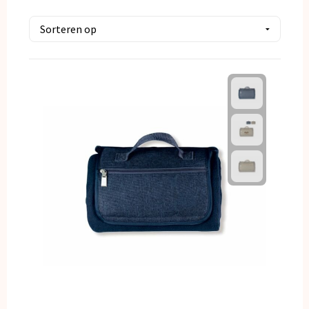
Kerst
Kinderen, Peuters en Baby's
Klokken, horloges en weerstations
Lampen en Gereedschap
Paraplu's
Persoonlijke verzorging
Reisbenodigdheden
Schrijfwaren
Sleutelhangers en Lanyards