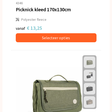
Snoepgoed
4346
Picknick kleed 170x130cm
Spellen voor binnen en buiten
Polyester fleece
Veiligheid, Auto en Fiets
€ 13,25
vanaf
Selecteer opties
Vrije tijd en Strand
Anti-stress