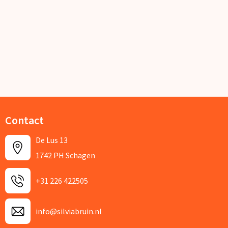
Contact
De Lus 13
1742 PH Schagen
+31 226 422505
info@silviabruin.nl