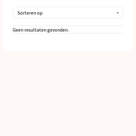
Kerst
Kinderen, Peuters en Baby's
Geen resultaten gevonden.
Klokken, horloges en weerstations
Lampen en Gereedschap
Paraplu's
Persoonlijke verzorging
Reisbenodigdheden
Schrijfwaren
Sleutelhangers en Lanyards