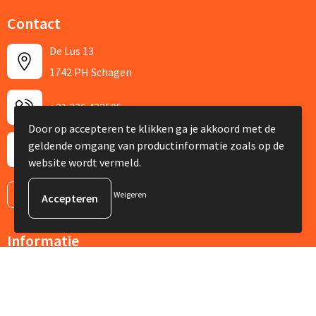
Contact
De Lus 13
1742 PH Schagen
+31 226 422505
Door op accepteren te klikken ga je akkoord met de
geldende omgang van productinformatie zoals op de
info@silviabruin.nl
website wordt vermeld.
Contacteer ons
Weigeren
Informatie
Over ons
Nieuwsbrief
Veelgestelde vragen