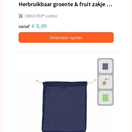
Snoepgoed
Herbruikbaar groente & fruit zakje OEKO-TEX® katoen ecru 25x30cm
OEKO-TEX® cotton
Spellen voor binnen en buiten
€ 0,49
vanaf
Veiligheid, Auto en Fiets
Selecteer opties
Vrije tijd en Strand
Anti-stress