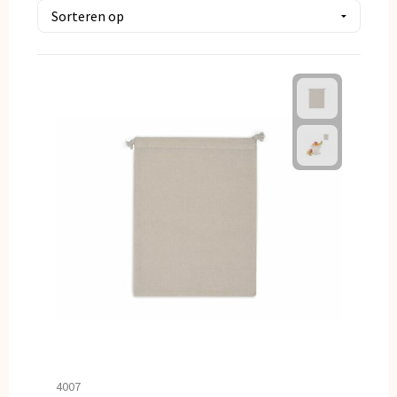
Kerst
Kinderen, Peuters en Baby's
Klokken, horloges en weerstations
Lampen en Gereedschap
Paraplu's
Persoonlijke verzorging
Reisbenodigdheden
Schrijfwaren
Sleutelhangers en Lanyards
4007