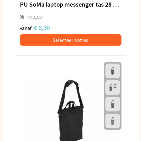
Snoepgoed
PU SoMa laptop messenger tas 28 x 38 x 5 cm
PU 210D
Spellen voor binnen en buiten
€ 6,30
vanaf
Veiligheid, Auto en Fiets
Selecteer opties
Vrije tijd en Strand
Anti-stress