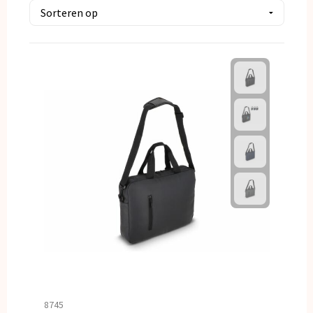
Kerst
Kinderen, Peuters en Baby's
Klokken, horloges en weerstations
Lampen en Gereedschap
Paraplu's
Persoonlijke verzorging
Reisbenodigdheden
Schrijfwaren
Sleutelhangers en Lanyards
8745