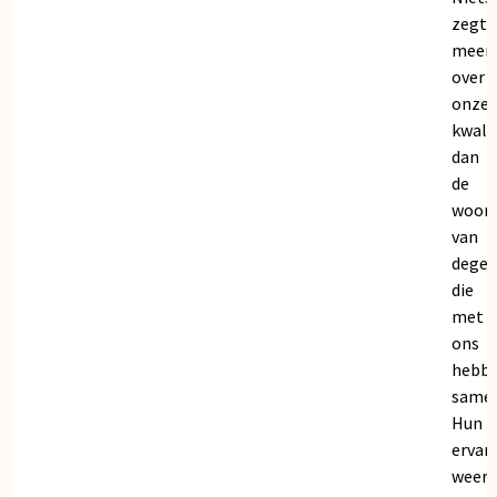
zegt
meer
over
onze
kwalit
dan
de
woor
van
dege
die
met
ons
hebb
samen
Hun
ervar
weers