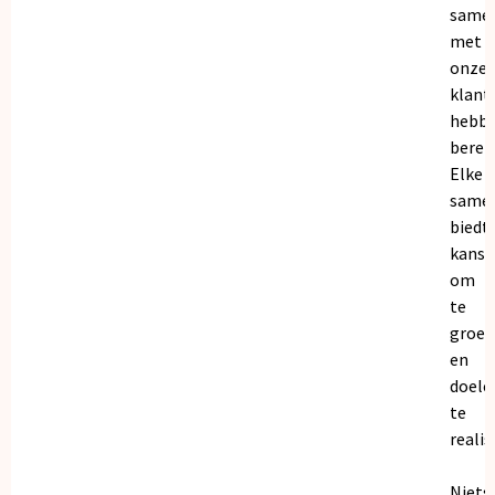
same
met
onze
klant
hebb
bereik
Elke
same
biedt
kanse
om
te
groei
en
doele
te
realis
Niets