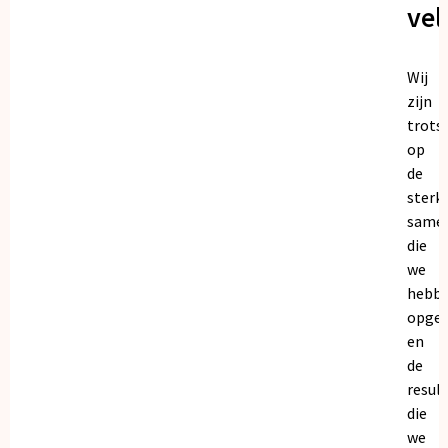
vel
Wij
zijn
trots
op
de
sterk
same
die
we
hebb
opge
en
de
resul
die
we