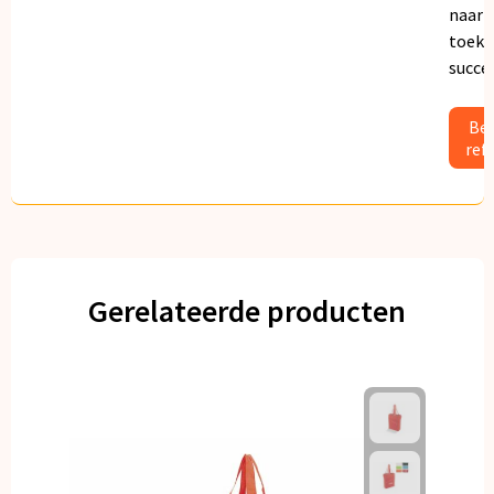
naar
toeko
succe
Bek
ref
Gerelateerde producten