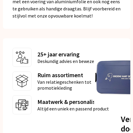
met een voering van aluminiumfolie en ook nog eens
te gebruiken als handige draagtas. Blijf voorbereid en
stijlvol met onze opvouwbare koelmat!
25+ jaar ervaring
Deskundig advies en bewezen kwaliteit
Ruim assortiment
Van relatiegeschenken tot
promotiekleding
Maatwerk & personalisatie
Altijd een uniek en passend product
Ve
doo