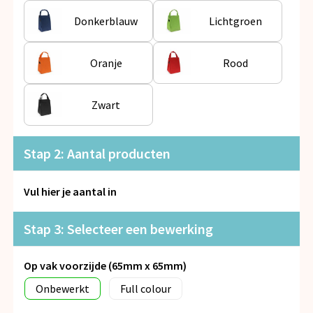
Snoepgoed
Donkerblauw
Lichtgroen
Spellen voor binnen en buiten
Oranje
Rood
Veiligheid, Auto en Fiets
Zwart
Vrije tijd en Strand
Anti-stress
Stap 2: Aantal producten
Vul hier je aantal in
Stap 3: Selecteer een bewerking
Op vak voorzijde (65mm x 65mm)
Onbewerkt
Full colour