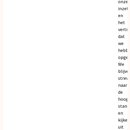
onze
inzet
en
het
vertr
dat
we
hebb
opgeb
We
blijve
strev
naar
de
hoogs
stand
en
kijken
uit