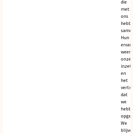
die
met
ons
hebb
samen
Hun
ervar
weers
onze
inzet
en
het
vertr
dat
we
hebb
opgeb
We
blijve