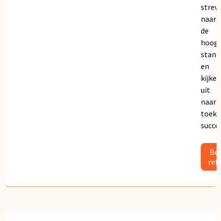
strev
naar
de
hoogs
stand
en
kijken
uit
naar
toeko
succe
Bek
ref