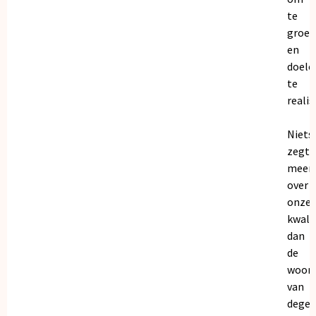
te
groei
en
doele
te
realis
Niets
zegt
meer
over
onze
kwalit
dan
de
woor
van
dege