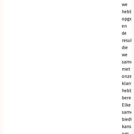
we
hebb
opge
en
de
resul
die
we
same
met
onze
klant
hebb
bereik
Elke
same
biedt
kanse
om