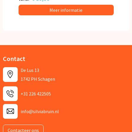
Meer informatie
Contact
De Lus 13
1742 PH Schagen
+31 226 422505
info@silviabruin.nl
Contacteer ons