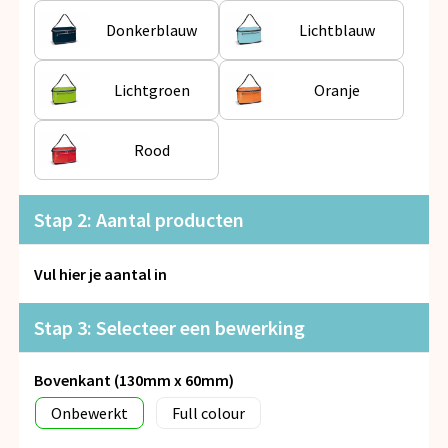
Snoepgoed
Donkerblauw
Lichtblauw
Spellen voor binnen en buiten
Lichtgroen
Oranje
Veiligheid, Auto en Fiets
Rood
Vrije tijd en Strand
Anti-stress
Stap 2: Aantal producten
Vul hier je aantal in
Stap 3: Selecteer een bewerking
Bovenkant (130mm x 60mm)
Onbewerkt
Full colour