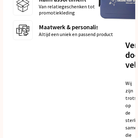
Van relatiegeschenken tot
promotiekleding
Maatwerk & personalisatie
Altijd een uniek en passend product
Ve
doo
vel
Wij
zijn
trots
op
de
sterk
same
die