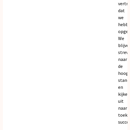
vertr
dat
we
hebb
opgeb
We
blijve
strev
naar
de
hoogs
stand
en
kijken
uit
naar
toeko
succe