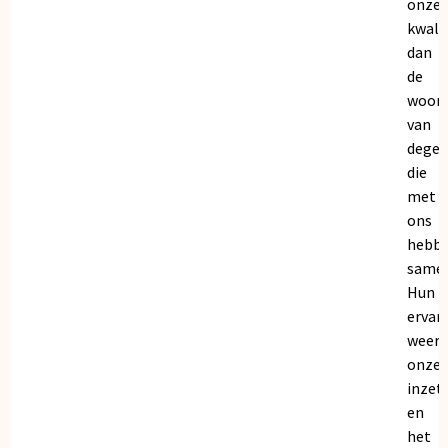
onze
kwalit
dan
de
woor
van
dege
die
met
ons
hebb
samen
Hun
ervar
weers
onze
inzet
en
het