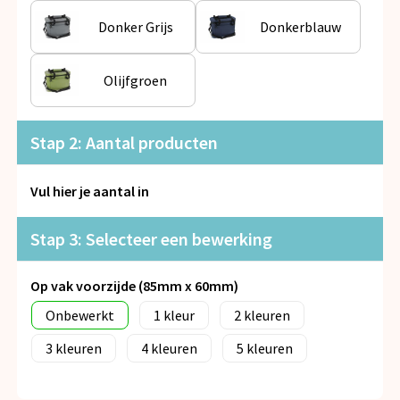
Snoepgoed
Donker Grijs
Donkerblauw
Spellen voor binnen en buiten
Olijfgroen
Veiligheid, Auto en Fiets
Stap 2: Aantal producten
Vrije tijd en Strand
Anti-stress
Vul hier je aantal in
Stap 3: Selecteer een bewerking
Op vak voorzijde (85mm x 60mm)
Onbewerkt
1
2
3
4
5