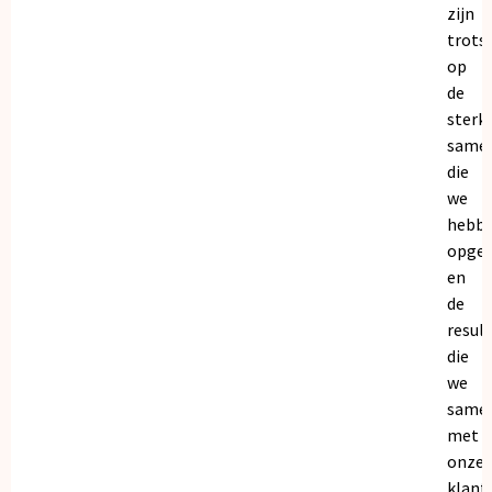
zijn
trots
op
de
sterk
same
die
we
hebb
opge
en
de
resul
die
we
same
met
onze
klant