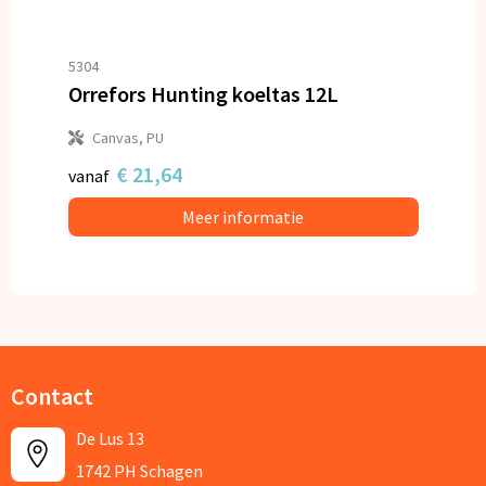
5304
Orrefors Hunting koeltas 12L
Canvas, PU
€ 21,64
vanaf
Meer informatie
Contact
De Lus 13
1742 PH Schagen