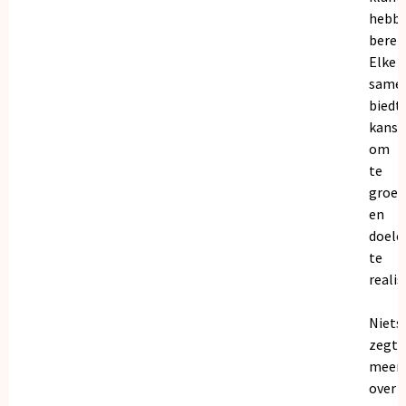
hebb
bereik
Elke
same
biedt
kanse
om
te
groei
en
doele
te
realis
Niets
zegt
meer
over