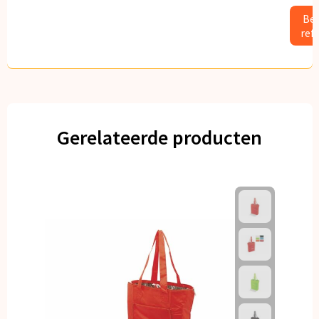
Bek
ref
Gerelateerde producten