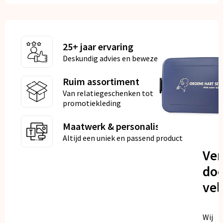
25+ jaar ervaring
Deskundig advies en bewezen kwaliteit
Ruim assortiment
Van relatiegeschenken tot
promotiekleding
Maatwerk & personalisatie
Altijd een uniek en passend product
Ve
doo
vel
Wij