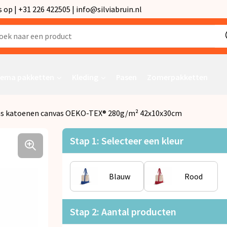
p | +31 226 422505 | info@silviabruin.nl
ema pakketten
Kleding
Pasen
Zomerpakketten
as katoenen canvas OEKO-TEX® 280g/m² 42x10x30cm
Stap 1: Selecteer een kleur
Blauw
Rood
Stap 2: Aantal producten