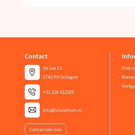
Contact
Info
De Lus 13
Over 
1742 PH Schagen
Nieuw
Veelg
+31 226 422505
info@silviabruin.nl
Contacteer ons