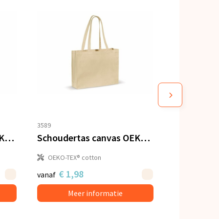
3589
Schoudertas katoen OEKO-TEX® 140g/m² 40x10x35cm
Schoudertas canvas OEKO-TEX® 280g/m² 45x10x33cm
OEKO-TEX® cotton
€ 1,98
vanaf
Meer informatie