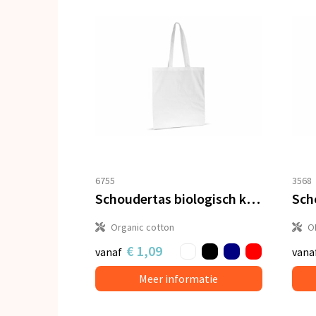
6755
3568
Schoudertas biologisch katoen kleur lang 140g/m² 38x42 cm
Organic cotton
O
€ 1,09
vanaf
vana
Meer informatie