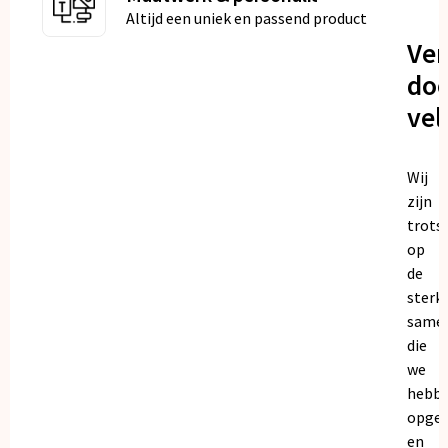
Altijd een uniek en passend product
Ve
doo
vel
Wij
zijn
trots
op
de
sterk
same
die
we
hebb
opge
en