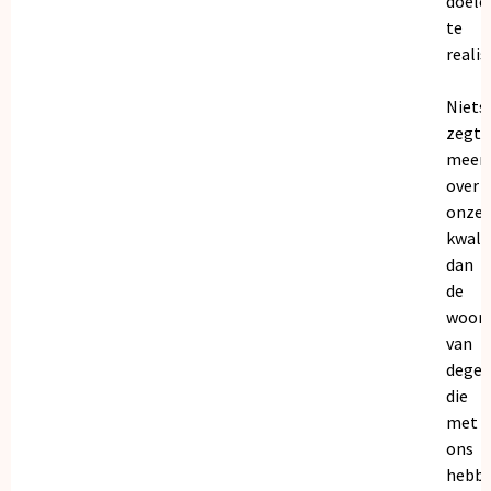
doele
te
realis
Niets
zegt
meer
over
onze
kwalit
dan
de
woor
van
dege
die
met
ons
hebb