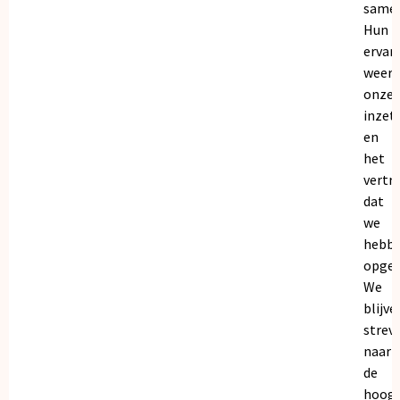
samen
Hun
ervar
weers
onze
inzet
en
het
vertr
dat
we
hebb
opgeb
We
blijve
strev
naar
de
hoogs