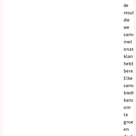
de
resul
die
we
same
met
onze
klant
hebb
bereik
Elke
same
biedt
kanse
om
te
groei
en