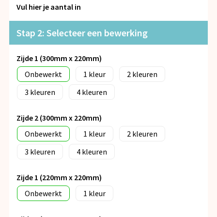
Snoepgoed
Vul hier je aantal in
Spellen voor binnen en buiten
Stap 2: Selecteer een bewerking
Veiligheid, Auto en Fiets
Zijde 1 (300mm x 220mm)
Onbewerkt
1
2
Vrije tijd en Strand
3
4
Anti-stress
Zijde 2 (300mm x 220mm)
Onbewerkt
1
2
3
4
Zijde 1 (220mm x 220mm)
Onbewerkt
1