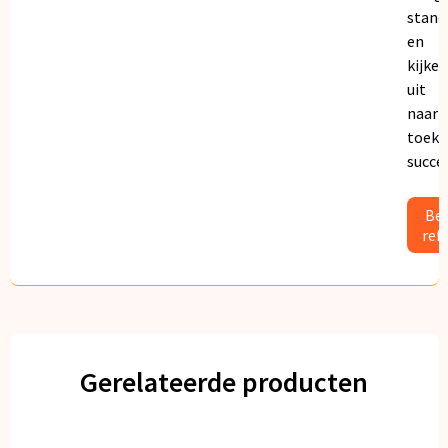
stand
en
kijken
uit
naar
toeko
succe
Bek
ref
Gerelateerde producten