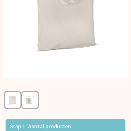
Kerst
Kinderen, Peuters en Baby's
Klokken, horloges en weerstations
Lampen en Gereedschap
Paraplu's
Persoonlijke verzorging
Reisbenodigdheden
Schrijfwaren
Sleutelhangers en Lanyards
Stap 1: Aantal producten