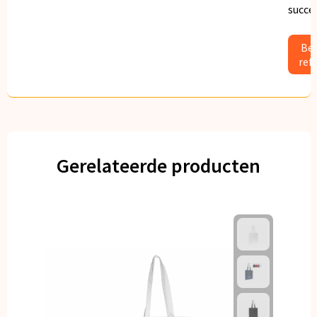
succe
Bek
ref
Gerelateerde producten