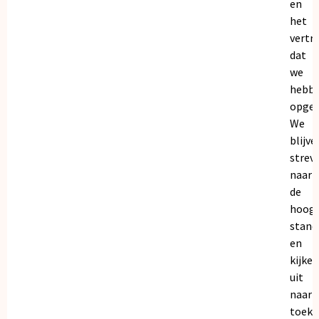
en
het
vertr
dat
we
hebb
opgeb
We
blijve
strev
naar
de
hoogs
stand
en
kijken
uit
naar
toeko