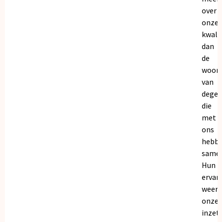
over
onze
kwalit
dan
de
woor
van
dege
die
met
ons
hebb
samen
Hun
ervar
weers
onze
inzet