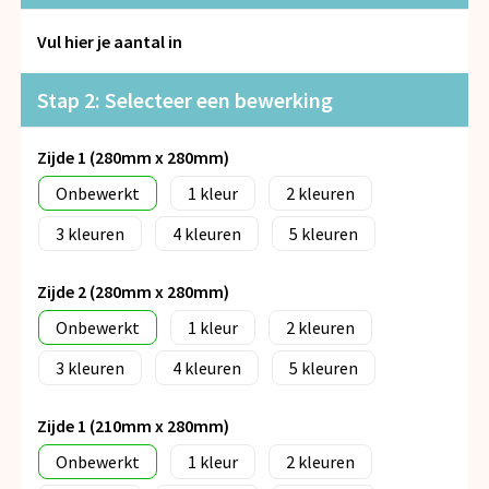
Snoepgoed
Vul hier je aantal in
Spellen voor binnen en buiten
Stap 2: Selecteer een bewerking
Veiligheid, Auto en Fiets
Zijde 1 (280mm x 280mm)
Vrije tijd en Strand
Onbewerkt
1
2
Anti-stress
3
4
5
Zijde 2 (280mm x 280mm)
Onbewerkt
1
2
3
4
5
Zijde 1 (210mm x 280mm)
Onbewerkt
1
2