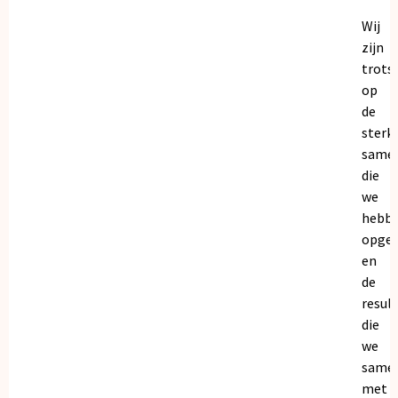
Wij
zijn
trots
op
de
sterk
same
die
we
hebb
opge
en
de
resul
die
we
same
met