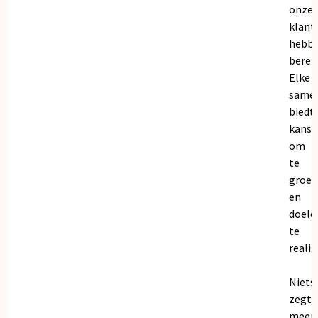
onze
klant
hebb
bereik
Elke
same
biedt
kanse
om
te
groei
en
doele
te
realis
Niets
zegt
meer