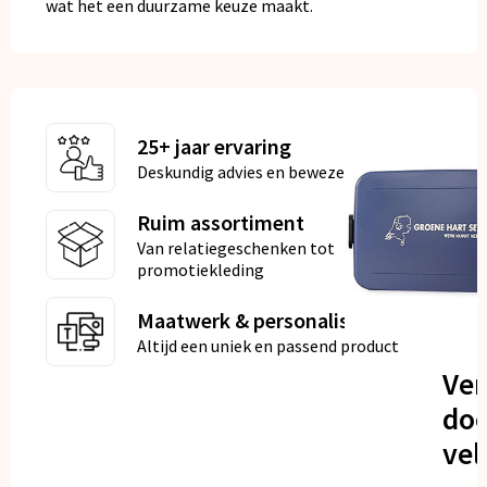
wat het een duurzame keuze maakt.
25+ jaar ervaring
Deskundig advies en bewezen kwaliteit
Ruim assortiment
Van relatiegeschenken tot
promotiekleding
Maatwerk & personalisatie
Altijd een uniek en passend product
Ve
doo
vel