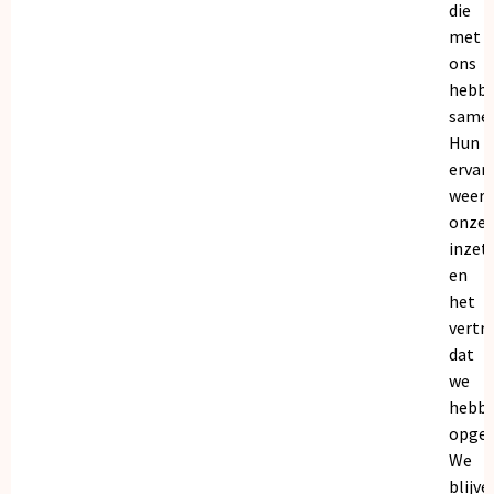
die
met
ons
hebb
samen
Hun
ervar
weers
onze
inzet
en
het
vertr
dat
we
hebb
opgeb
We
blijve