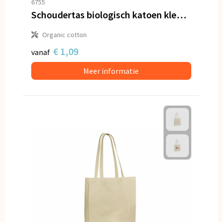
6755
Schoudertas biologisch katoen kleur lang 140g/m² 38x42 cm
Organic cotton
€ 1,09
vanaf
Meer informatie