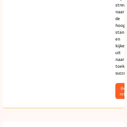
strev
naar
de
hoogs
stand
en
kijken
uit
naar
toeko
succe
Bek
ref