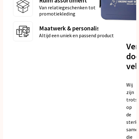
Ruim assortiment
Van relatiegeschenken tot
promotiekleding
Maatwerk & personalisatie
Altijd een uniek en passend product
Ve
doo
vel
Wij
zijn
trots
op
de
sterk
same
die