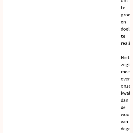
om
te
groei
en
doele
te
realis
Niets
zegt
meer
over
onze
kwalit
dan
de
woor
van
dege