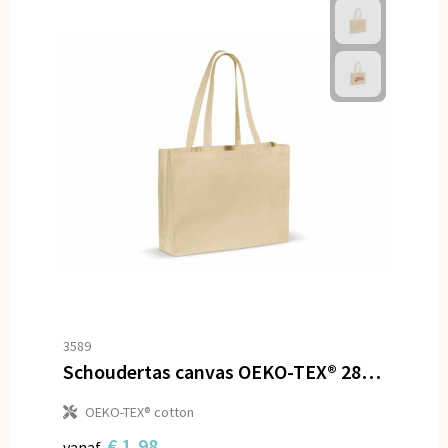
3589
Schoudertas canvas OEKO-TEX® 280g/m² 45x10x33cm
OEKO-TEX® cotton
€ 1,98
vanaf