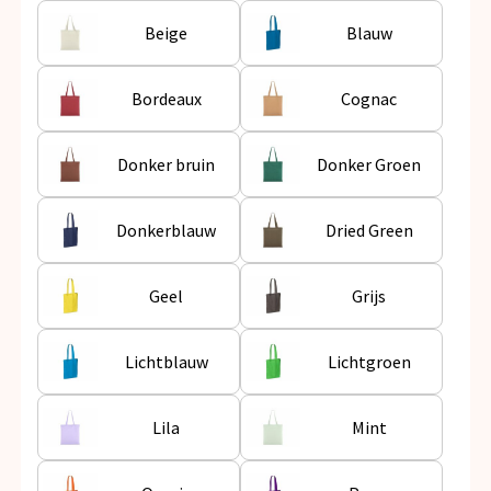
Snoepgoed
Beige
Blauw
Spellen voor binnen en buiten
Bordeaux
Cognac
Veiligheid, Auto en Fiets
Donker bruin
Donker Groen
Vrije tijd en Strand
Anti-stress
Donkerblauw
Dried Green
Geel
Grijs
Lichtblauw
Lichtgroen
Lila
Mint