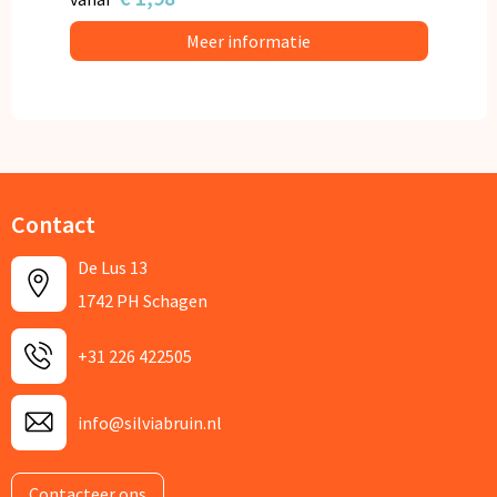
Meer informatie
Contact
De Lus 13
1742 PH Schagen
+31 226 422505
info@silviabruin.nl
Contacteer ons