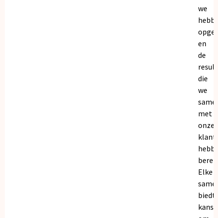
we
hebb
opge
en
de
resul
die
we
same
met
onze
klant
hebb
bereik
Elke
same
biedt
kanse