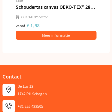
3589
Schoudertas canvas OEKO-TEX® 280g/m² 45x10x33cm
OEKO-TEX® cotton
€ 1,98
vanaf
Meer informatie
Contact
De Lus 13
1742 PH Schagen
+31 226 422505