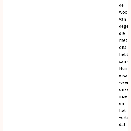
de
woor
van
dege
die
met
ons
hebb
samen
Hun
ervar
weers
onze
inzet
en
het
vertr
dat