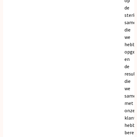
op
de
sterk
same
die
we
hebb
opge
en
de
resul
die
we
same
met
onze
klant
hebb
bereik