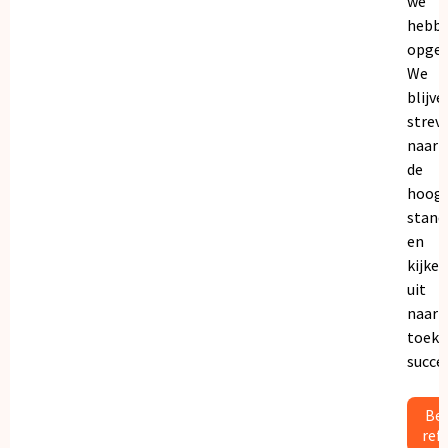
we
hebb
opgeb
We
blijve
strev
naar
de
hoogs
stand
en
kijken
uit
naar
toeko
succe
Bek
ref