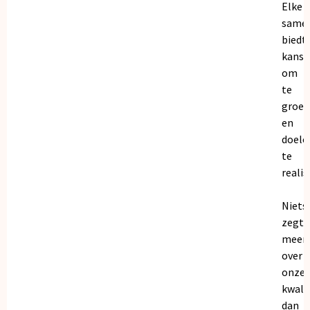
Elke
same
biedt
kanse
om
te
groei
en
doele
te
realis
Niets
zegt
meer
over
onze
kwalit
dan