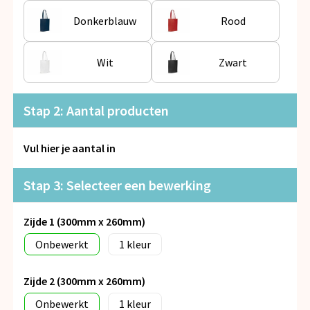
Snoepgoed
Donkerblauw
Rood
Spellen voor binnen en buiten
Wit
Zwart
Veiligheid, Auto en Fiets
Stap 2: Aantal producten
Vrije tijd en Strand
Anti-stress
Vul hier je aantal in
Stap 3: Selecteer een bewerking
Zijde 1 (300mm x 260mm)
Onbewerkt
1
Zijde 2 (300mm x 260mm)
Onbewerkt
1