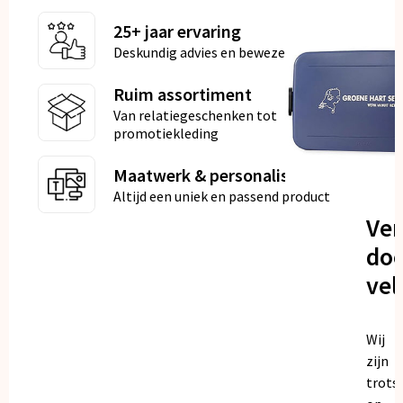
25+ jaar ervaring
Deskundig advies en bewezen kwaliteit
Ruim assortiment
Van relatiegeschenken tot
promotiekleding
Maatwerk & personalisatie
Altijd een uniek en passend product
Ve
doo
vel
Wij
zijn
trots