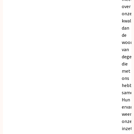
over
onze
kwalit
dan
de
woor
van
dege
die
met
ons
hebb
samen
Hun
ervar
weers
onze
inzet