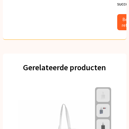
succe
Bek
ref
Gerelateerde producten