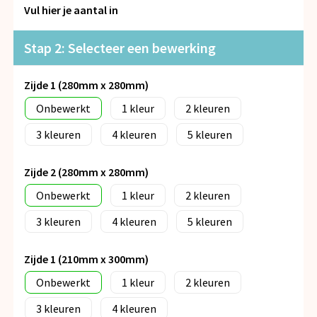
Snoepgoed
Vul hier je aantal in
Spellen voor binnen en buiten
Stap 2: Selecteer een bewerking
Veiligheid, Auto en Fiets
Zijde 1 (280mm x 280mm)
Onbewerkt
1
2
Vrije tijd en Strand
3
4
5
Anti-stress
Zijde 2 (280mm x 280mm)
Onbewerkt
1
2
3
4
5
Zijde 1 (210mm x 300mm)
Onbewerkt
1
2
3
4