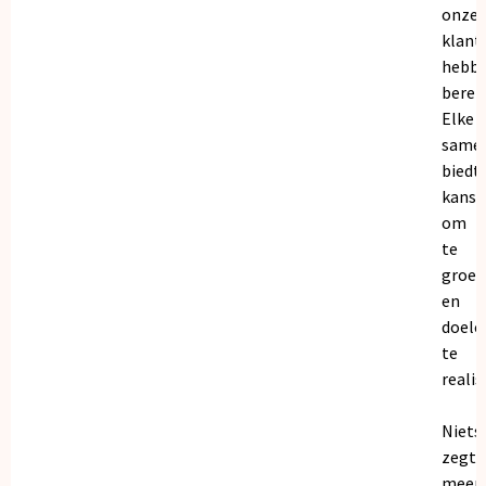
onze
klant
hebb
bereik
Elke
same
biedt
kanse
om
te
groei
en
doele
te
realis
Niets
zegt
meer