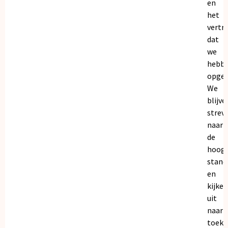
en
het
vertr
dat
we
hebb
opgeb
We
blijve
strev
naar
de
hoogs
stand
en
kijken
uit
naar
toeko