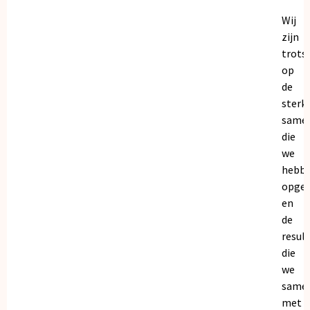
Wij
zijn
trots
op
de
sterk
same
die
we
hebb
opge
en
de
resul
die
we
same
met