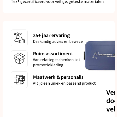
Tex® gecertificeerd voor veilige, geteste materialen.
25+ jaar ervaring
Deskundig advies en bewezen kwaliteit
Ruim assortiment
Van relatiegeschenken tot
promotiekleding
Maatwerk & personalisatie
Altijd een uniek en passend product
Ve
doo
vel