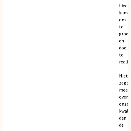
biedt
kanse
om
te
groei
en
doele
te
realis
Niets
zegt
meer
over
onze
kwalit
dan
de