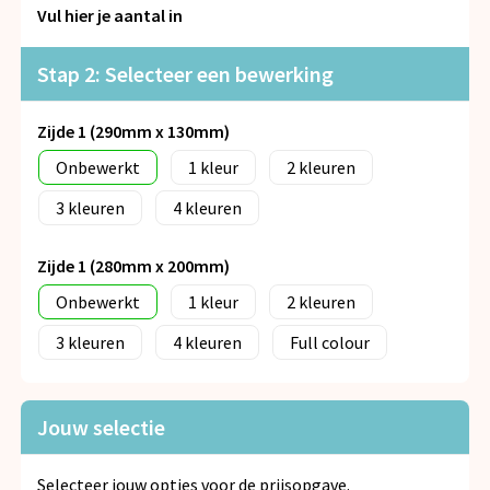
Snoepgoed
Vul hier je aantal in
Spellen voor binnen en buiten
Stap 2: Selecteer een bewerking
Veiligheid, Auto en Fiets
Zijde 1 (290mm x 130mm)
Onbewerkt
1
2
Vrije tijd en Strand
3
4
Anti-stress
Zijde 1 (280mm x 200mm)
Onbewerkt
1
2
3
4
Full colour
Jouw selectie
Selecteer jouw opties voor de prijsopgave.