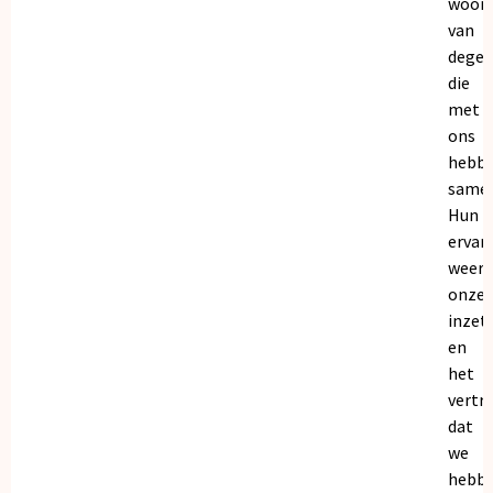
woor
van
dege
die
met
ons
hebb
samen
Hun
ervar
weers
onze
inzet
en
het
vertr
dat
we
hebb