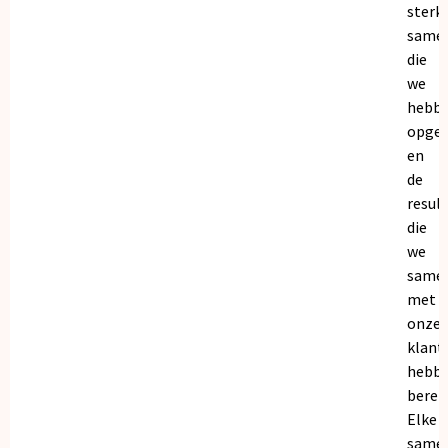
sterk
same
die
we
hebb
opge
en
de
resul
die
we
same
met
onze
klant
hebb
bereik
Elke
same