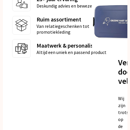
Deskundig advies en bewezen kwaliteit
Ruim assortiment
Van relatiegeschenken tot
promotiekleding
Maatwerk & personalisatie
Altijd een uniek en passend product
Ve
doo
vel
Wij
zijn
trots
op
de