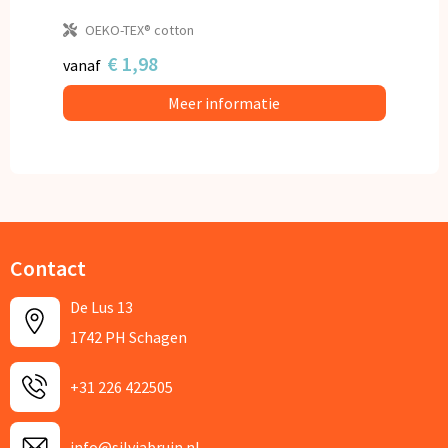
OEKO-TEX® cotton
€ 1,98
vanaf
Meer informatie
Contact
De Lus 13
1742 PH Schagen
+31 226 422505
info@silviabruin.nl