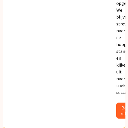
opgeb
We
blijve
strev
naar
de
hoogs
stand
en
kijken
uit
naar
toeko
succe
Bek
ref