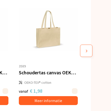
3589
Schoudertas katoen OEKO-TEX® 140g/m² 40x10x35cm
Schoudertas canvas OEKO-TEX® 280g/m² 45x10x33cm
OEKO-TEX® cotton
€ 1,98
vanaf
Meer informatie