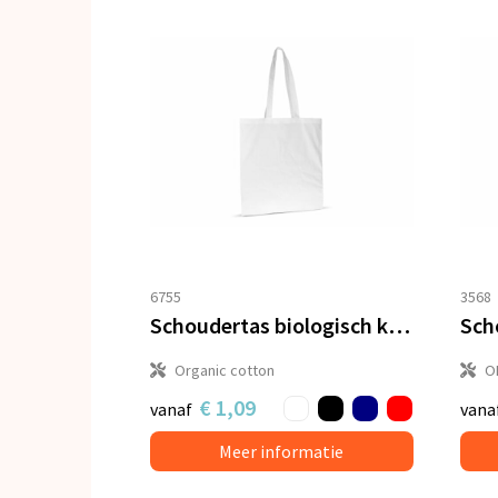
6755
3568
Schoudertas biologisch katoen kleur lang 140g/m² 38x42 cm
Organic cotton
O
€ 1,09
vanaf
vana
Meer informatie