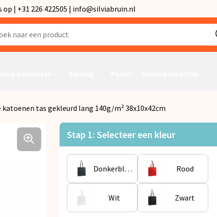
p | +31 226 422505 | info@silviabruin.nl
ema pakketten
Kleding
Pasen
Zomerpakketten
e katoenen tas gekleurd lang 140g/m² 38x10x42cm
Stap 1: Selecteer een kleur
Donkerblauw
Rood
Wit
Zwart