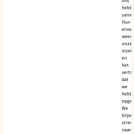
ons
hebb
samen
Hun
ervar
weers
onze
inzet
en
het
vertr
dat
we
hebb
opgeb
We
blijve
strev
naar