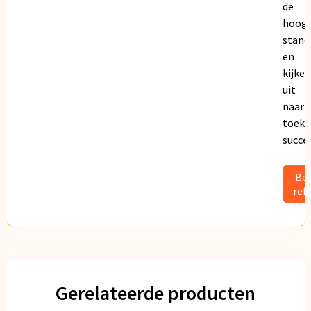
de
hoogs
stand
en
kijken
uit
naar
toeko
succe
Bek
ref
Gerelateerde producten