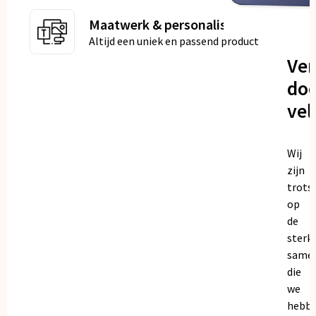
Maatwerk & personalisatie
Altijd een uniek en passend product
Ve
doo
vel
Wij
zijn
trots
op
de
sterk
same
die
we
hebb