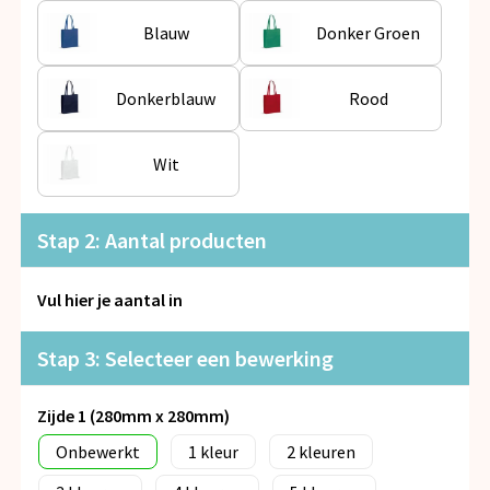
Snoepgoed
Blauw
Donker Groen
Spellen voor binnen en buiten
Donkerblauw
Rood
Veiligheid, Auto en Fiets
Wit
Vrije tijd en Strand
Anti-stress
Stap 2: Aantal producten
Vul hier je aantal in
Stap 3: Selecteer een bewerking
Zijde 1 (280mm x 280mm)
Onbewerkt
1
2