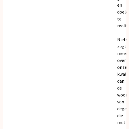
en
doele
te
realis
Niets
zegt
meer
over
onze
kwalit
dan
de
woor
van
dege
die
met