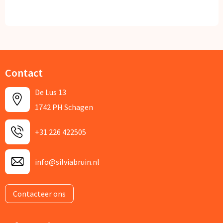
Contact
De Lus 13
1742 PH Schagen
+31 226 422505
info@silviabruin.nl
Contacteer ons