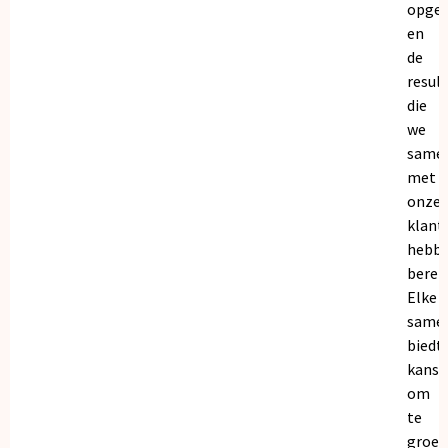
opge
en
de
resul
die
we
same
met
onze
klant
hebb
bereik
Elke
same
biedt
kanse
om
te
groei