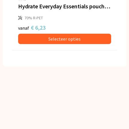
Hydrate Everyday Essentials pouch met paracord draagkoord
70% R-PET
€ 6,23
vanaf
Selecteer opties