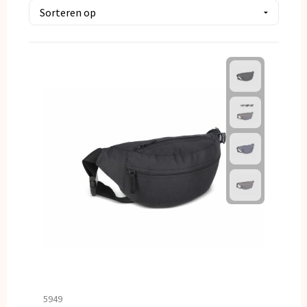
Kerst
Kinderen, Peuters en Baby's
Klokken, horloges en weerstations
Lampen en Gereedschap
Paraplu's
Persoonlijke verzorging
Reisbenodigdheden
Schrijfwaren
Sleutelhangers en Lanyards
5949