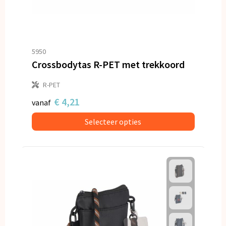
5950
Crossbodytas R-PET met trekkoord
R-PET
€ 4,21
vanaf
Selecteer opties