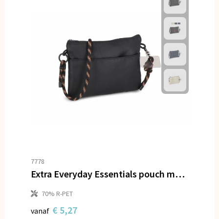
7778
Extra Everyday Essentials pouch met paracord draagkoord
70% R-PET
€ 5,27
vanaf