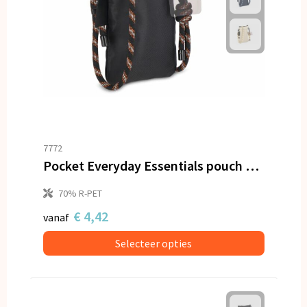
7772
Pocket Everyday Essentials pouch met paracord draagkoord
70% R-PET
€ 4,42
vanaf
Selecteer opties