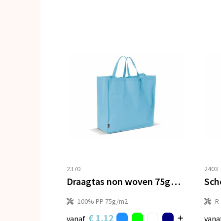
2370
2403
Draagtas non woven 75g/m²
100% PP 75g/m2
R
€ 1,12
vanaf
vana