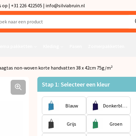
p | +31 226 422505 | info@silviabruin.nl
ema pakketten
Kleding
Pasen
Zomerpakketten
agtas non-woven korte handvatten 38 x 42cm 75g/m²
Stap 1: Selecteer een kleur
Blauw
Donkerblauw
Grijs
Groen