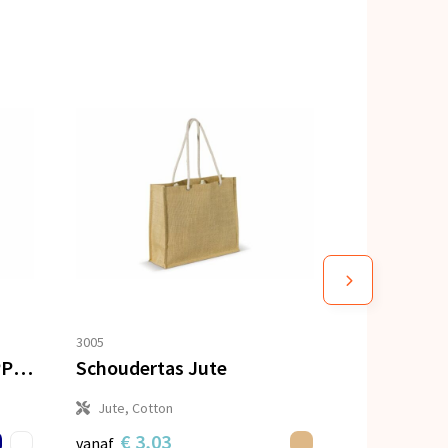
3005
Draagtas gelamineerd PP woven 160g/m²
Schoudertas Jute
Jute, Cotton
€ 3,03
vanaf