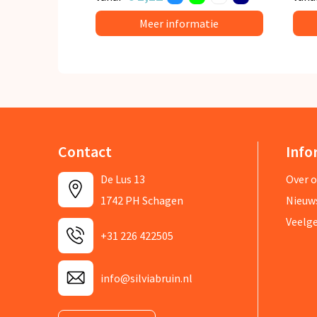
Meer informatie
Contact
Info
De Lus 13
Over 
1742 PH Schagen
Nieuw
Veelg
+31 226 422505
info@silviabruin.nl