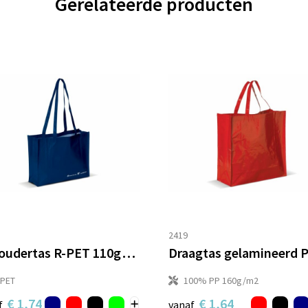
Gerelateerde producten
2419
Schoudertas R-PET 110g/m²
-PET
100% PP 160g/m2
€ 1,74
€ 1,64
f
vanaf