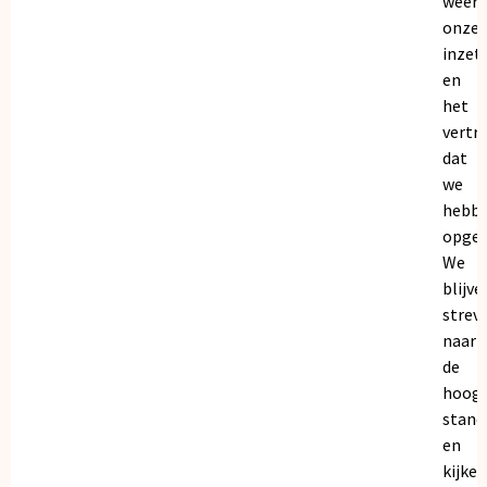
weers
onze
inzet
en
het
vertr
dat
we
hebb
opgeb
We
blijve
strev
naar
de
hoogs
stand
en
kijken