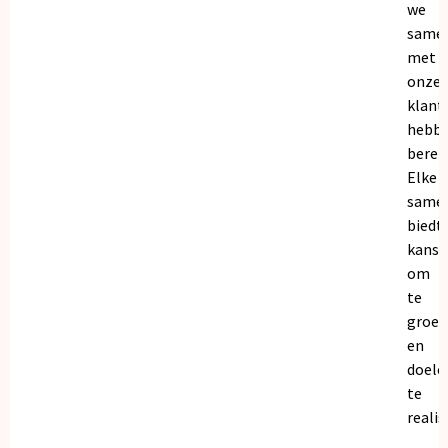
we
same
met
onze
klant
hebb
bereik
Elke
same
biedt
kanse
om
te
groei
en
doele
te
realis