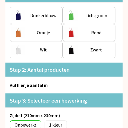
Snoepgoed
Donkerblauw
Lichtgroen
Spellen voor binnen en buiten
Veiligheid, Auto en Fiets
Oranje
Rood
Vrije tijd en Strand
Wit
Zwart
Anti-stress
Stap 2: Aantal producten
Vul hier je aantal in
Stap 3: Selecteer een bewerking
Zijde 1 (210mm x 230mm)
Onbewerkt
1