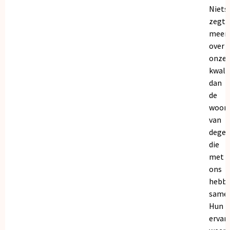
Niets
zegt
meer
over
onze
kwalit
dan
de
woor
van
dege
die
met
ons
hebb
samen
Hun
ervar