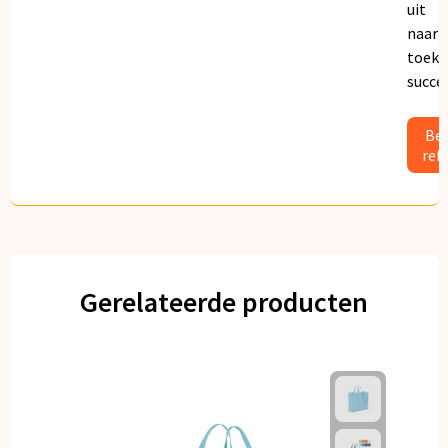
uit
naar
toeko
succe
Bek
ref
Gerelateerde producten