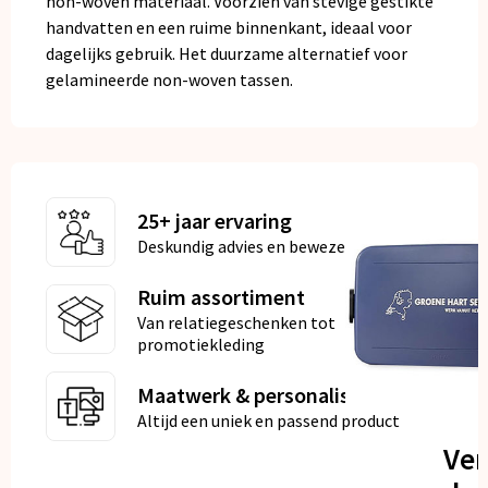
non-woven materiaal. Voorzien van stevige gestikte
handvatten en een ruime binnenkant, ideaal voor
dagelijks gebruik. Het duurzame alternatief voor
gelamineerde non-woven tassen.
25+ jaar ervaring
Deskundig advies en bewezen kwaliteit
Ruim assortiment
Van relatiegeschenken tot
promotiekleding
Maatwerk & personalisatie
Altijd een uniek en passend product
Ve