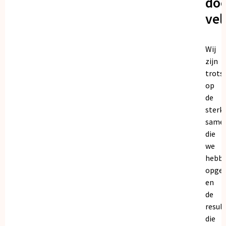
doo
vel
Wij
zijn
trots
op
de
sterk
same
die
we
hebb
opge
en
de
resul
die