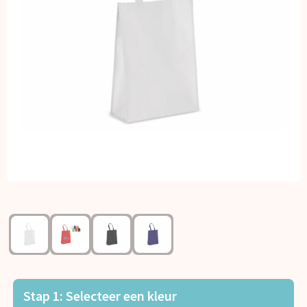
Kerst
Kinderen, Peuters en Baby's
Klokken, horloges en weerstations
Lampen en Gereedschap
Paraplu's
Persoonlijke verzorging
Reisbenodigdheden
Schrijfwaren
Sleutelhangers en Lanyards
Stap 1: Selecteer een kleur