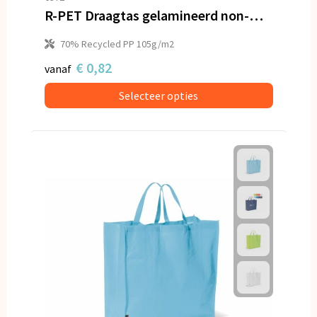
R-PET Draagtas gelamineerd non-woven 24 x 11 x 30cm 105g/m²
70% Recycled PP 105g/m2
€ 0,82
vanaf
Selecteer opties