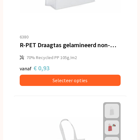
6380
R-PET Draagtas gelamineerd non-woven 40 x 16 x 35cm 105g/m²
70% Recycled PP 105g/m2
€ 0,93
vanaf
Selecteer opties