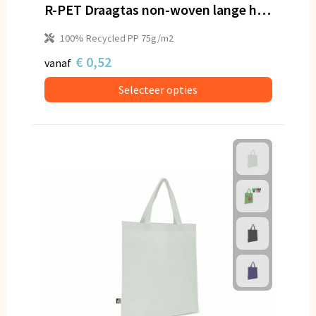
Snoepgoed
R-PET Draagtas non-woven lange handvatten 38 x 42cm 75g/m²
100% Recycled PP 75g/m2
Spellen voor binnen en buiten
€ 0,52
vanaf
Veiligheid, Auto en Fiets
Selecteer opties
Vrije tijd en Strand
Anti-stress