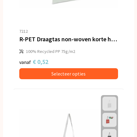
7212
R-PET Draagtas non-woven korte handvatten 38 x 42cm 75g/m²
100% Recycled PP 75g/m2
€ 0,52
vanaf
Selecteer opties