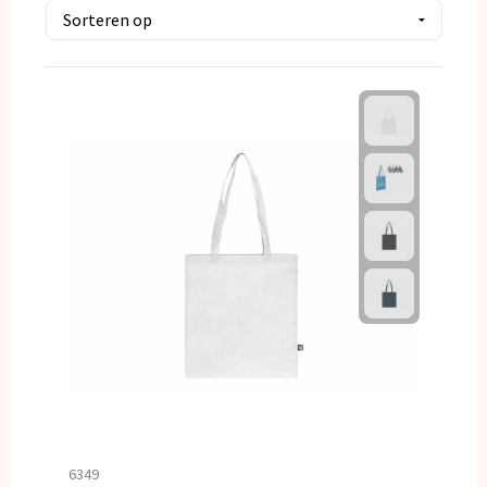
Kerst
Kinderen, Peuters en Baby's
Klokken, horloges en weerstations
Lampen en Gereedschap
Paraplu's
Persoonlijke verzorging
Reisbenodigdheden
Schrijfwaren
Sleutelhangers en Lanyards
6349