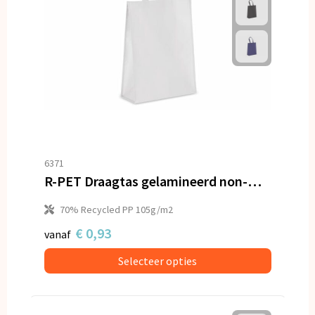
6371
R-PET Draagtas gelamineerd non-woven 30 x 12 x 40cm 105g/m²
70% Recycled PP 105g/m2
€ 0,93
vanaf
Selecteer opties