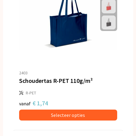
2403
Schoudertas R-PET 110g/m²
R-PET
€ 1,74
vanaf
Selecteer opties