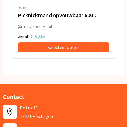
3680
Picknickmand opvouwbaar 600D
Polyester, Metal
€ 9,05
vanaf
Selecteer opties
Contact
De Lus 13
1742 PH Schagen