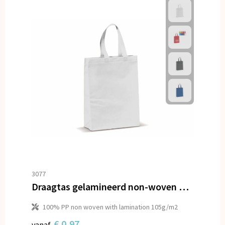
3077
Draagtas gelamineerd non-woven medium 105g/m²
100% PP non woven with lamination 105g/m2
€ 0,97
vanaf