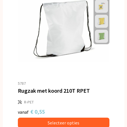
5787
Rugzak met koord 210T RPET
R-PET
€ 0,55
vanaf
Selecteer opties