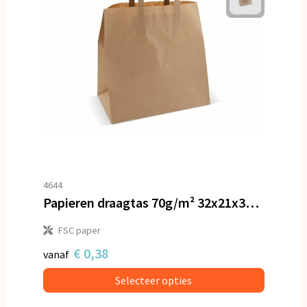
4644
Papieren draagtas 70g/m² 32x21x33cm
FSC paper
€ 0,38
vanaf
Selecteer opties