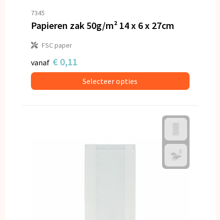
Snoepgoed
7345
Papieren zak 50g/m² 14 x 6 x 27cm
Spellen voor binnen en buiten
FSC paper
Veiligheid, Auto en Fiets
€ 0,11
vanaf
Vrije tijd en Strand
Selecteer opties
Anti-stress