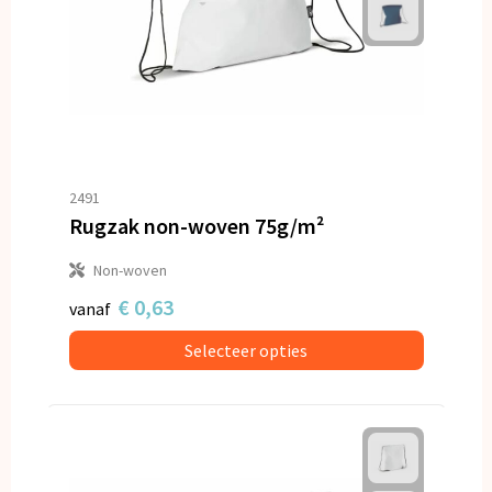
2491
Rugzak non-woven 75g/m²
Non-woven
€ 0,63
vanaf
Selecteer opties