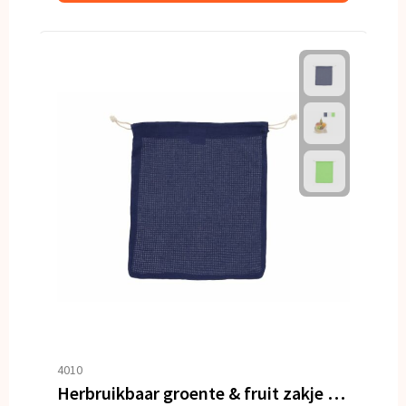
4010
Herbruikbaar groente & fruit zakje OEKO-TEX® katoen 25x30cm