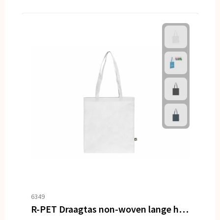
6349
R-PET Draagtas non-woven lange handvatten 38 x 42cm 75g/m²