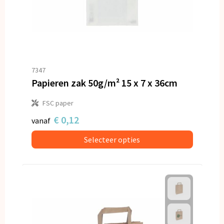
7347
Papieren zak 50g/m² 15 x 7 x 36cm
FSC paper
€ 0,12
vanaf
Selecteer opties