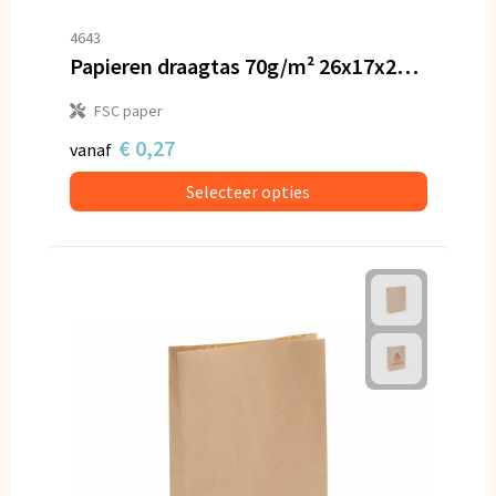
4643
Papieren draagtas 70g/m² 26x17x25cm
FSC paper
€ 0,27
vanaf
Selecteer opties