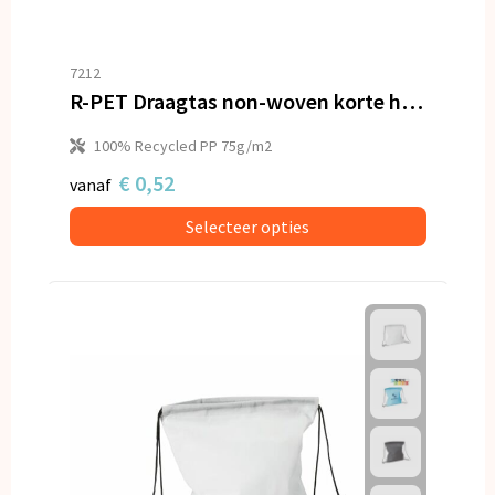
7212
R-PET Draagtas non-woven korte handvatten 38 x 42cm 75g/m²
100% Recycled PP 75g/m2
€ 0,52
vanaf
Selecteer opties