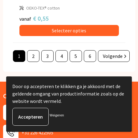
OEKO-TEX® cotton
€ 0,55
vanaf
Selecteer opties
1
2
3
4
5
6
Volgende
Door op accepteren te klikken ga je akkoord met de
geldende omgang van productinformatie zoals op de
Contact
website wordt vermeld.
De Lus 13
Weigeren
1742 PH Schagen
+31 226 422505