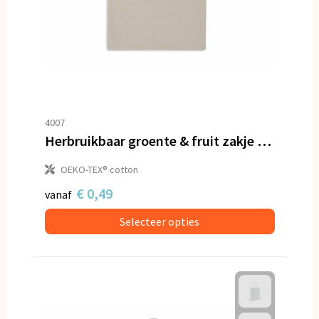
4007
Herbruikbaar groente & fruit zakje OEKO-TEX® katoen ecru 25x30cm
OEKO-TEX® cotton
€ 0,49
vanaf
Selecteer opties