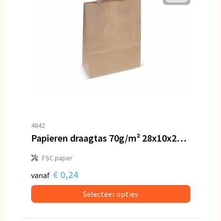
4642
Papieren draagtas 70g/m² 28x10x22cm
FSC paper
€ 0,24
vanaf
Selecteer opties