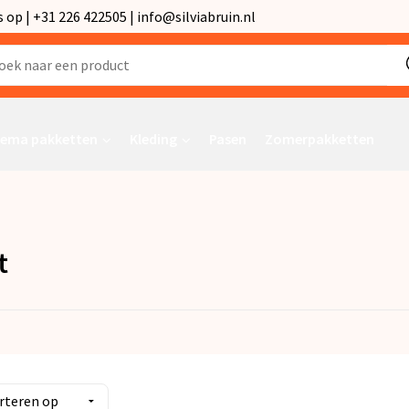
p | +31 226 422505 | info@silviabruin.nl
ema pakketten
Kleding
Pasen
Zomerpakketten
t