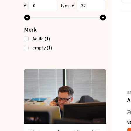
€
t/m
€
Merk
Aqiila
(1)
empty
(1)
9
v