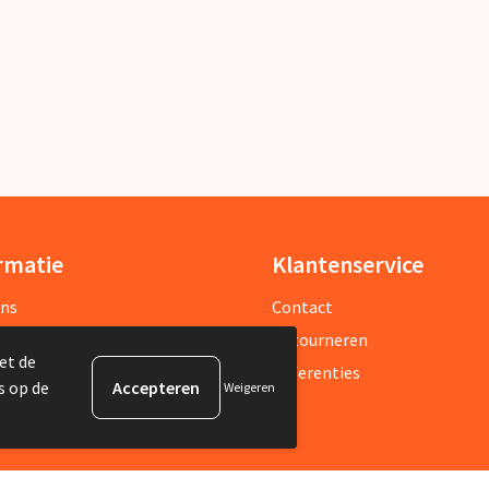
rmatie
Klantenservice
ons
Contact
sbrief
Retourneren
et de
estelde vragen
Referenties
s op de
Weigeren