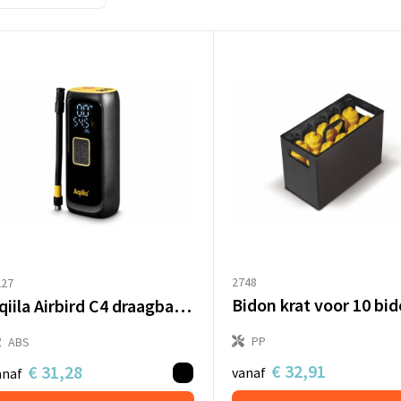
2748
227
Bidon krat voor 10 bi
Aqiila Airbird C4 draagbare compressor
PP
ABS
€ 32,91
€ 31,28
vanaf
anaf