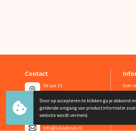
Contact
Info
De Lus 13
Over 
1742 PH Schagen
Nieuw
Door op accepteren te klikken ga je akkoord m
Veelg
geldende omgang van productinformatie zoal
+31 226 422505
website wordt vermeld.
info@silviabruin.nl