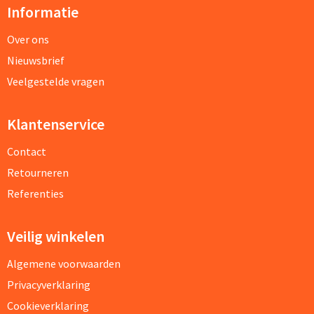
Snoepgoed
Informatie
Over ons
Spellen voor binnen en buiten
Nieuwsbrief
Veiligheid, Auto en Fiets
Veelgestelde vragen
Vrije tijd en Strand
Klantenservice
Anti-stress
Contact
Retourneren
Referenties
Veilig winkelen
Algemene voorwaarden
Privacyverklaring
Cookieverklaring