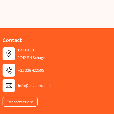
Kerst
Kinderen, Peuters en Baby's
Klokken, horloges en weerstations
Contact
Lampen en Gereedschap
De Lus 13
Paraplu's
1742 PH Schagen
Persoonlijke verzorging
+31 226 422505
Reisbenodigdheden
info@silviabruin.nl
Schrijfwaren
Contacteer ons
Sleutelhangers en Lanyards