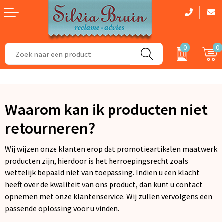
0
0
Aanstekers
Dag van de Zorg cadeau
Badtextiel en Douche
Bidons en Sportflessen
Zomerpakketten
Dekens, Fleecedekens en Kussens
Waarom kan ik producten niet
Elektronica, Gadgets en USB
Kerstpakketten
Gezichtsmaskers en mondkapjes
retourneren?
Feestartikelen
Handschoenen en Sjaals
Wij wijzen onze klanten erop dat promotieartikelen maatwerk
Fitness
Kledingaccessoires
producten zijn, hierdoor is het herroepingsrecht zoals
wettelijk bepaald niet van toepassing. Indien u een klacht
Huis, Tuin en Keuken
Regenkleding
heeft over de kwaliteit van ons product, dan kunt u contact
opnemen met onze klantenservice. Wij zullen vervolgens een
Kantoor en Zakelijk
Caps, Hoeden en Mutsen
passende oplossing voor u vinden.