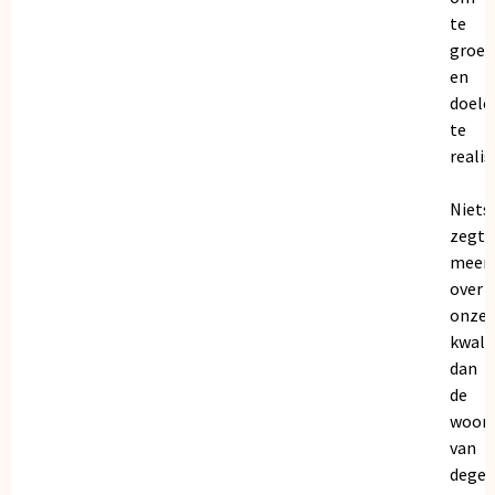
te
groei
en
doele
te
realis
Niets
zegt
meer
over
onze
kwalit
dan
de
woor
van
dege