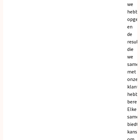
we
hebb
opge
en
de
resul
die
we
same
met
onze
klant
hebb
bereik
Elke
same
biedt
kanse
om