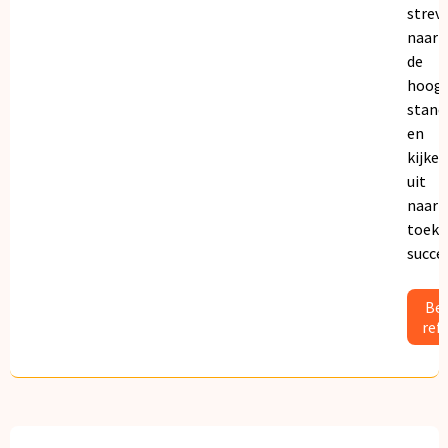
strev
naar
de
hoogs
stand
en
kijken
uit
naar
toeko
succe
Bek
ref