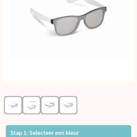
Kerst
Kinderen, Peuters en Baby's
Klokken, horloges en weerstations
Lampen en Gereedschap
Paraplu's
Persoonlijke verzorging
Reisbenodigdheden
Schrijfwaren
Sleutelhangers en Lanyards
Stap 1: Selecteer een kleur