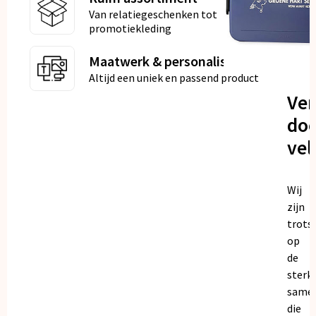
Van relatiegeschenken tot
promotiekleding
Maatwerk & personalisatie
Altijd een uniek en passend product
Ve
doo
vel
Wij
zijn
trots
op
de
sterk
same
die