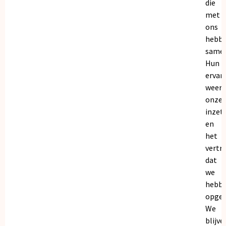
die
met
ons
hebb
samen
Hun
ervar
weers
onze
inzet
en
het
vertr
dat
we
hebb
opgeb
We
blijve