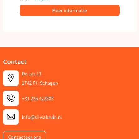
Meer informatie
Contact
De Lus 13
1742 PH Schagen
+31 226 422505
info@silviabruin.nl
Contacteer ons