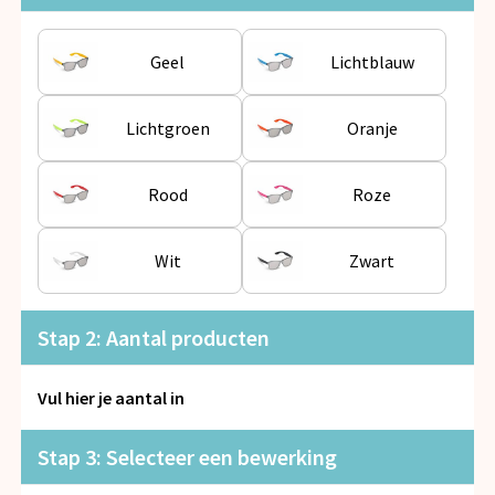
Snoepgoed
Geel
Lichtblauw
Spellen voor binnen en buiten
Veiligheid, Auto en Fiets
Lichtgroen
Oranje
Vrije tijd en Strand
Rood
Roze
Anti-stress
Wit
Zwart
Stap 2: Aantal producten
Vul hier je aantal in
Stap 3: Selecteer een bewerking