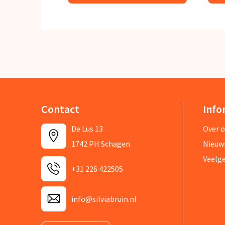
Contact
Info
De Lus 13
Over 
1742 PH Schagen
Nieuw
Veelg
+31 226 422505
info@silviabruin.nl