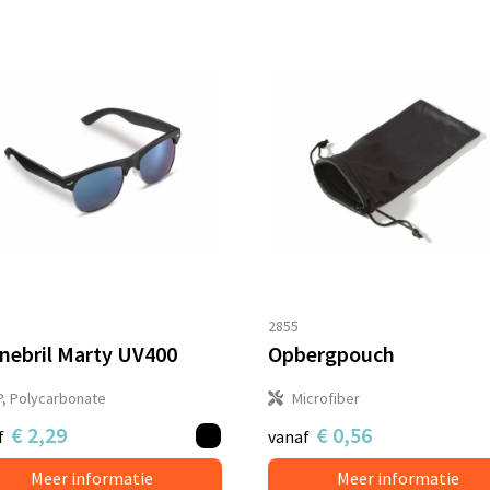
2855
nebril Marty UV400
Opbergpouch
P, Polycarbonate
Microfiber
€ 2,29
€ 0,56
f
vanaf
Meer informatie
Meer informatie