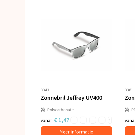
3343
3361
Zonnebril Jeffrey UV400
Zon
Polycarbonate
P
€ 1,47
vanaf
vana
Meer informatie