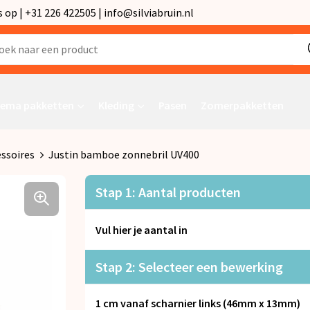
p | +31 226 422505 | info@silviabruin.nl
ema pakketten
Kleding
Pasen
Zomerpakketten
ssoires
Justin bamboe zonnebril UV400
Stap 1: Aantal producten
Vul hier je aantal in
Stap 2: Selecteer een bewerking
1 cm vanaf scharnier links (46mm x 13mm)