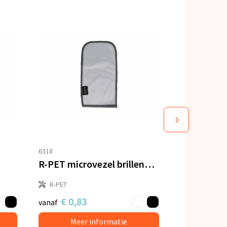
6318
R-PET microvezel brillenetui sublimatie
R-PET
€ 0,83
vanaf
Meer informatie