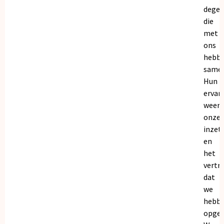
dege
die
met
ons
hebb
samen
Hun
ervar
weers
onze
inzet
en
het
vertr
dat
we
hebb
opgeb