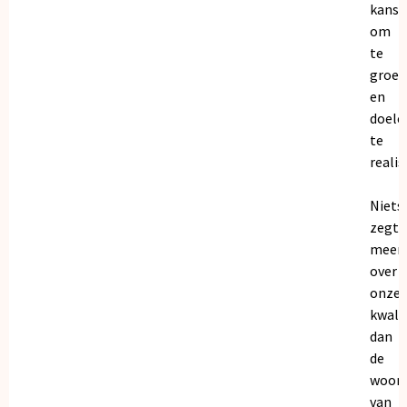
kanse
om
te
groei
en
doele
te
realis
Niets
zegt
meer
over
onze
kwalit
dan
de
woor
van