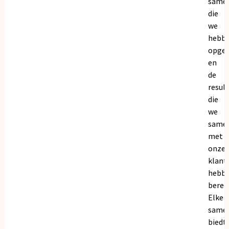
same
die
we
hebb
opge
en
de
resul
die
we
same
met
onze
klant
hebb
bereik
Elke
same
biedt