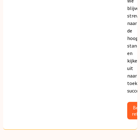
We
blijve
strev
naar
de
hoogs
stand
en
kijken
uit
naar
toeko
succe
Bek
ref