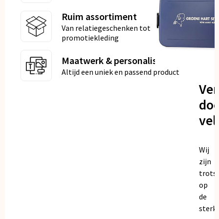
Ruim assortiment
Van relatiegeschenken tot
promotiekleding
Maatwerk & personalisatie
Altijd een uniek en passend product
Ve
doo
vel
Wij
zijn
trots
op
de
sterk