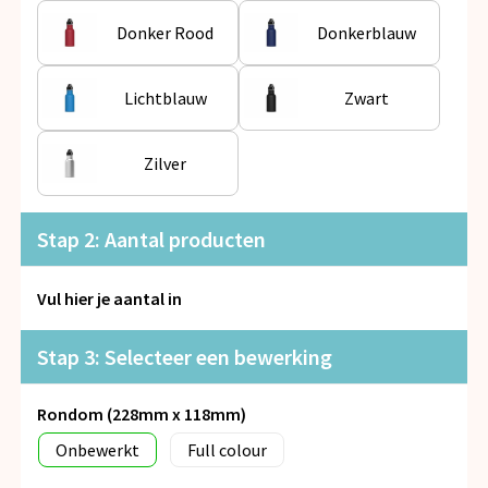
Snoepgoed
Donker Rood
Donkerblauw
Spellen voor binnen en buiten
Lichtblauw
Zwart
Veiligheid, Auto en Fiets
Zilver
Vrije tijd en Strand
Anti-stress
Stap 2: Aantal producten
Vul hier je aantal in
Stap 3: Selecteer een bewerking
Rondom (228mm x 118mm)
Onbewerkt
Full colour