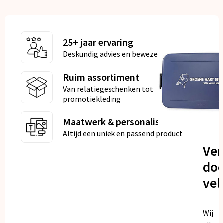
25+ jaar ervaring
Deskundig advies en bewezen kwaliteit
Ruim assortiment
Van relatiegeschenken tot
promotiekleding
Maatwerk & personalisatie
Altijd een uniek en passend product
Ve
doo
vel
Wij