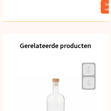
Bek
ref
Gerelateerde producten