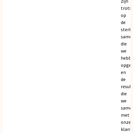
zijn
trots
op
de
sterk
same
die
we
hebb
opge
en
de
resul
die
we
same
met
onze
klant