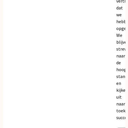
vertr
dat
we
hebb
opgeb
We
blijve
strev
naar
de
hoogs
stand
en
kijken
uit
naar
toeko
succe