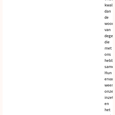
kwalit
dan
de
woor
van
dege
die
met
ons
hebb
samen
Hun
ervar
weers
onze
inzet
en
het