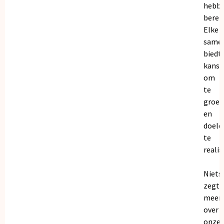
hebb
bereik
Elke
same
biedt
kanse
om
te
groei
en
doele
te
realis
Niets
zegt
meer
over
onze