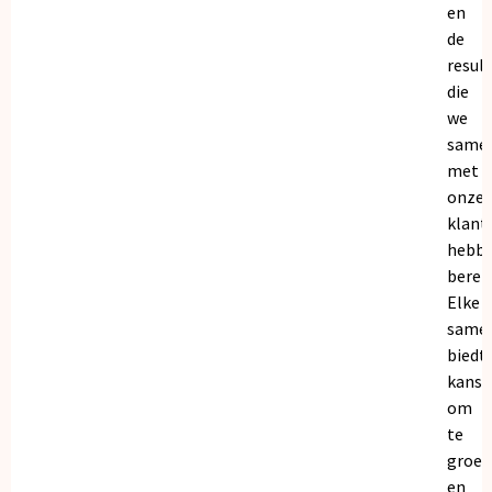
en
de
resul
die
we
same
met
onze
klant
hebb
bereik
Elke
same
biedt
kanse
om
te
groei
en