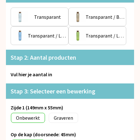
Snoepgoed
Transparant
Transparant / Bruin
Spellen voor binnen en buiten
Veiligheid, Auto en Fiets
Transparant / Lichtblauw
Transparant / Lichtgroen
Vrije tijd en Strand
Stap 2: Aantal producten
Anti-stress
Vul hier je aantal in
Stap 3: Selecteer een bewerking
Zijde 1 (149mm x 55mm)
Onbewerkt
Graveren
Op de kap (doorsnede: 45mm)