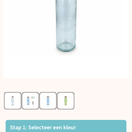
Kerst
Kinderen, Peuters en Baby's
Klokken, horloges en weerstations
Lampen en Gereedschap
Paraplu's
Persoonlijke verzorging
Reisbenodigdheden
Schrijfwaren
Sleutelhangers en Lanyards
Stap 1: Selecteer een kleur