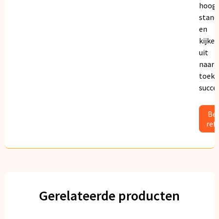
hoogs
stand
en
kijken
uit
naar
toeko
succe
Bek
ref
Gerelateerde producten