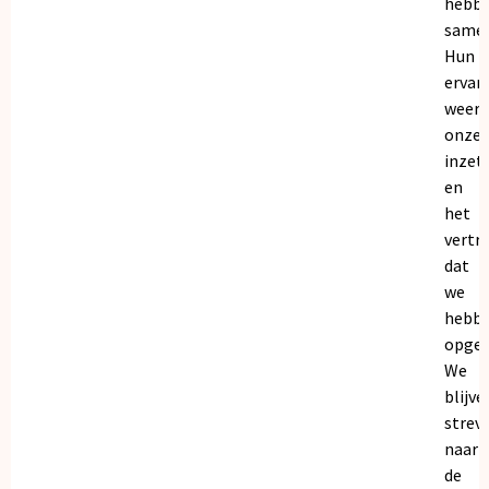
hebb
samen
Hun
ervar
weers
onze
inzet
en
het
vertr
dat
we
hebb
opgeb
We
blijve
strev
naar
de