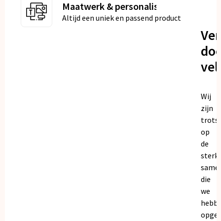
Maatwerk & personalisatie
Altijd een uniek en passend product
Ve
doo
vel
Wij
zijn
trots
op
de
sterk
same
die
we
hebb
opge