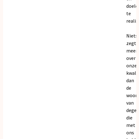
doele
te
realis
Niets
zegt
meer
over
onze
kwalit
dan
de
woor
van
dege
die
met
ons