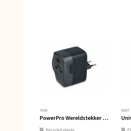
7845
4047
PowerPro Wereldstekker Gemaakt van Gerecycled Plastic
Uni
Recycled plastic
P