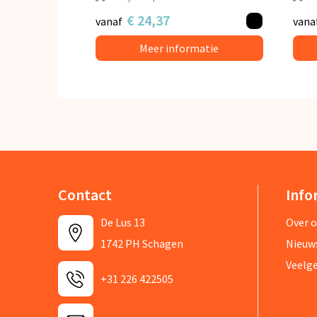
€ 24,37
vanaf
vana
Meer informatie
Contact
Info
De Lus 13
Over 
1742 PH Schagen
Nieuw
Veelg
+31 226 422505