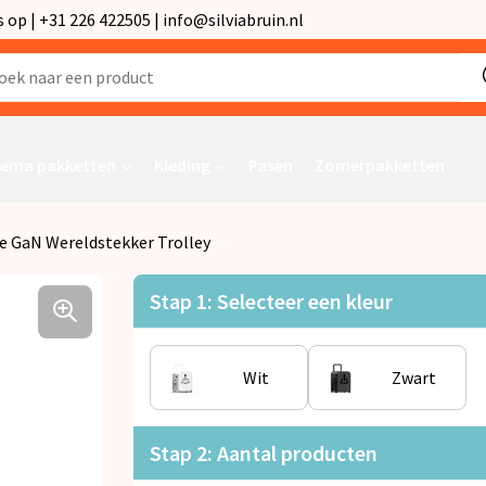
p | +31 226 422505 | info@silviabruin.nl
ema pakketten
Kleding
Pasen
Zomerpakketten
e GaN Wereldstekker Trolley
Stap 1: Selecteer een kleur
Wit
Zwart
Stap 2: Aantal producten