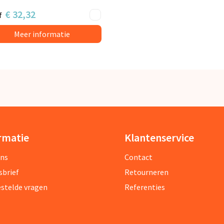
€ 32,32
f
Meer informatie
rmatie
Klantenservice
ons
Contact
sbrief
Retourneren
estelde vragen
Referenties