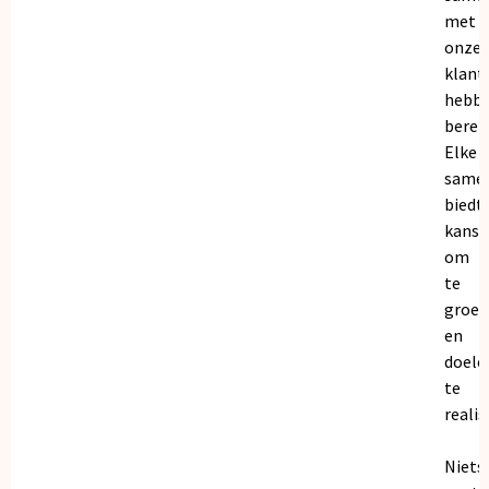
met
onze
klant
hebb
bereik
Elke
same
biedt
kanse
om
te
groei
en
doele
te
realis
Niets