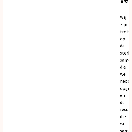
Wij
zijn
trots
op
de
sterk
same
die
we
hebb
opge
en
de
resul
die
we
same