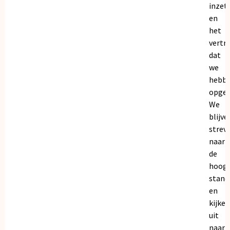
inzet
en
het
vertr
dat
we
hebb
opgeb
We
blijve
strev
naar
de
hoogs
stand
en
kijken
uit
naar