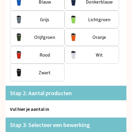
Blauw
Donkerblauw
Snoepgoed
Spellen voor binnen en buiten
Grijs
Lichtgroen
Veiligheid, Auto en Fiets
Olijfgroen
Oranje
Vrije tijd en Strand
Rood
Wit
Anti-stress
Zwart
Stap 2: Aantal producten
Vul hier je aantal in
Stap 3: Selecteer een bewerking