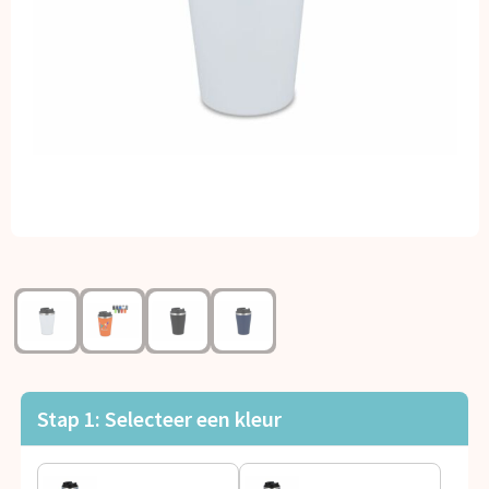
Kerst
Kinderen, Peuters en Baby's
Klokken, horloges en weerstations
Lampen en Gereedschap
Paraplu's
Persoonlijke verzorging
Reisbenodigdheden
Schrijfwaren
Stap 1: Selecteer een kleur
Sleutelhangers en Lanyards