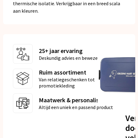
thermische isolatie. Verkrijgbaar in een breed scala
aan kleuren.
25+ jaar ervaring
Deskundig advies en bewezen kwaliteit
Ruim assortiment
Van relatiegeschenken tot
promotiekleding
Maatwerk & personalisatie
Altijd een uniek en passend product
Ve
doo
vel