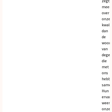
zegt
meer
over
onze
kwalit
dan
de
woor
van
dege
die
met
ons
hebb
samen
Hun
ervar
weers
onze