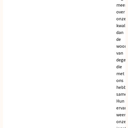
meer
over
onze
kwalit
dan
de
woor
van
dege
die
met
ons
hebb
samen
Hun
ervar
weers
onze