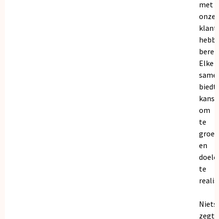
met
onze
klant
hebb
bereik
Elke
same
biedt
kanse
om
te
groei
en
doele
te
realis
Niets
zegt