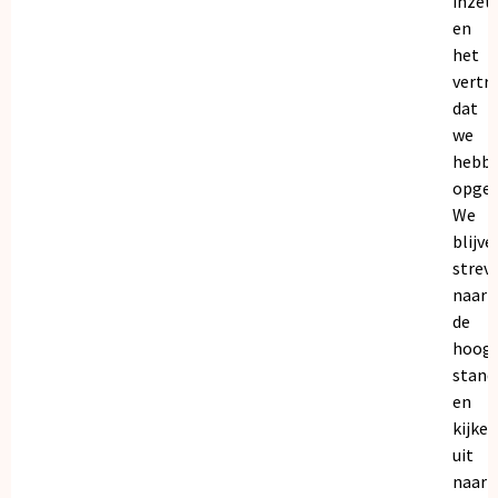
inzet
en
het
vertr
dat
we
hebb
opgeb
We
blijve
strev
naar
de
hoogs
stand
en
kijken
uit
naar