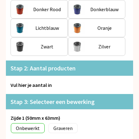
Snoepgoed
Donker Rood
Donkerblauw
Spellen voor binnen en buiten
Lichtblauw
Oranje
Veiligheid, Auto en Fiets
Zwart
Zilver
Vrije tijd en Strand
Anti-stress
Stap 2: Aantal producten
Vul hier je aantal in
Stap 3: Selecteer een bewerking
Zijde 1 (50mm x 63mm)
Onbewerkt
Graveren