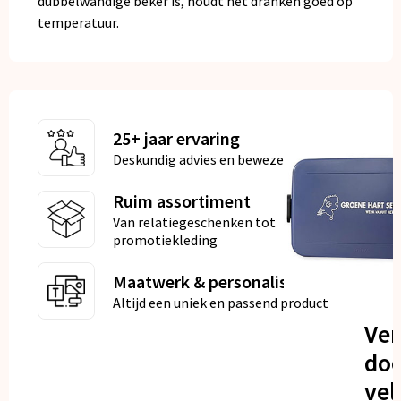
dubbelwandige beker is, houdt het dranken goed op
temperatuur.
25+ jaar ervaring
Deskundig advies en bewezen kwaliteit
Ruim assortiment
Van relatiegeschenken tot
promotiekleding
Maatwerk & personalisatie
Altijd een uniek en passend product
Ve
doo
vel