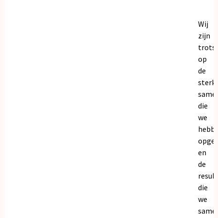
Wij
zijn
trots
op
de
sterk
same
die
we
hebb
opge
en
de
resul
die
we
same