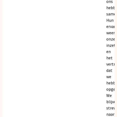
ons
hebb
samen
Hun
ervar
weers
onze
inzet
en
het
vertr
dat
we
hebb
opgeb
We
blijve
strev
naar