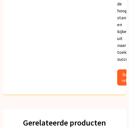
de
hoogs
stand
en
kijken
uit
naar
toeko
succe
Bek
ref
Gerelateerde producten