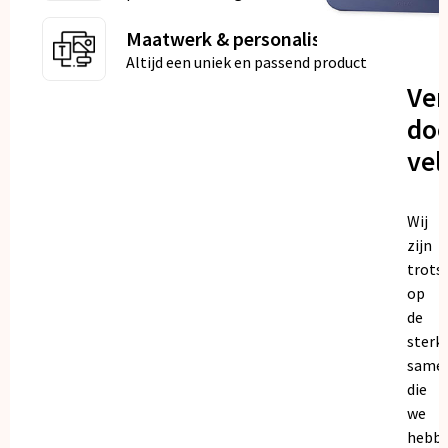
Maatwerk & personalisatie
Altijd een uniek en passend product
Ve
doo
vel
Wij
zijn
trots
op
de
sterk
same
die
we
hebb