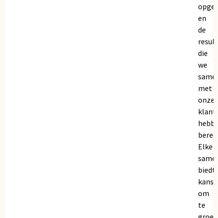
opge
en
de
resul
die
we
same
met
onze
klant
hebb
bereik
Elke
same
biedt
kanse
om
te
groei