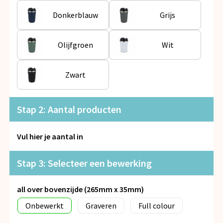
Snoepgoed
Donkerblauw
Grijs
Spellen voor binnen en buiten
Olijfgroen
Wit
Veiligheid, Auto en Fiets
Zwart
Vrije tijd en Strand
Anti-stress
Stap 2: Aantal producten
Vul hier je aantal in
Stap 3: Selecteer een bewerking
all over bovenzijde (265mm x 35mm)
Onbewerkt
Graveren
Full colour