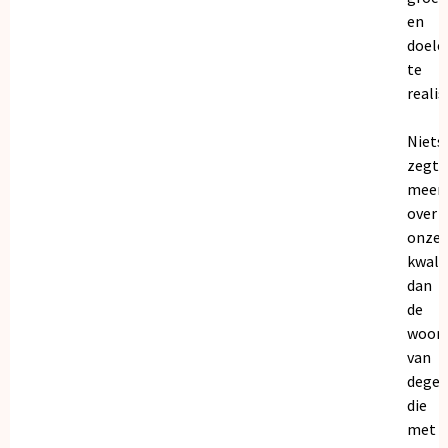
en
doele
te
realis
Niets
zegt
meer
over
onze
kwalit
dan
de
woor
van
dege
die
met