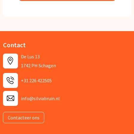
Contact
De Lus 13
1742 PH Schagen
+31 226 422505
info@silviabruin.nl
Contacteer ons