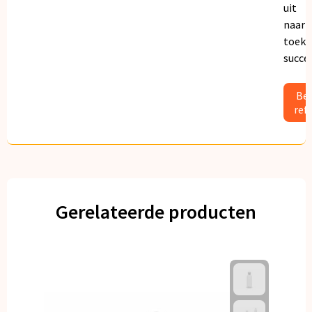
uit
naar
toeko
succe
Bek
ref
Gerelateerde producten