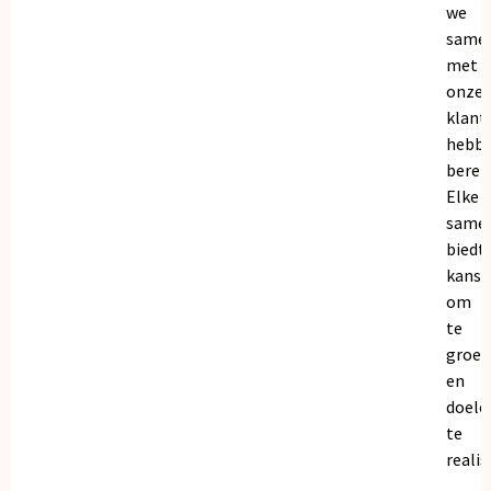
we
same
met
onze
klant
hebb
bereik
Elke
same
biedt
kanse
om
te
groei
en
doele
te
realis