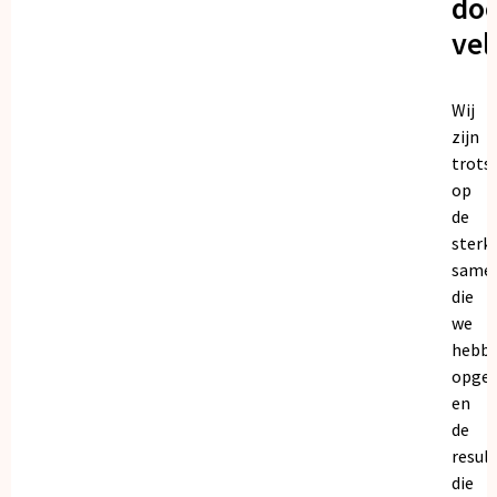
doo
vel
Wij
zijn
trots
op
de
sterk
same
die
we
hebb
opge
en
de
resul
die