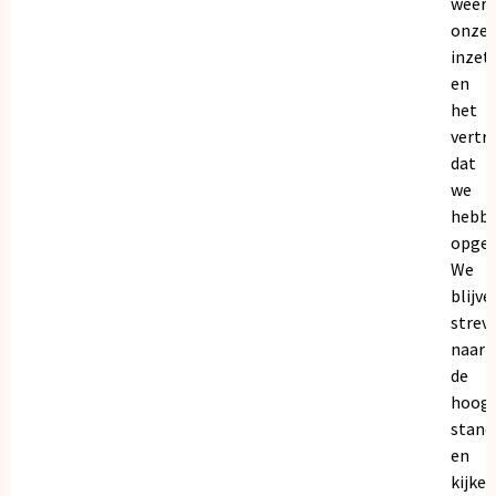
weers
onze
inzet
en
het
vertr
dat
we
hebb
opgeb
We
blijve
strev
naar
de
hoogs
stand
en
kijken