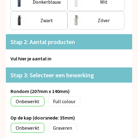
Donkerblauw
Wit
Snoepgoed
Spellen voor binnen en buiten
Zwart
Zilver
Veiligheid, Auto en Fiets
Stap 2: Aantal producten
Vrije tijd en Strand
Vul hier je aantal in
Anti-stress
Stap 3: Selecteer een bewerking
Rondom (207mm x 140mm)
Onbewerkt
Full colour
Op de kap (doorsnede: 35mm)
Onbewerkt
Graveren