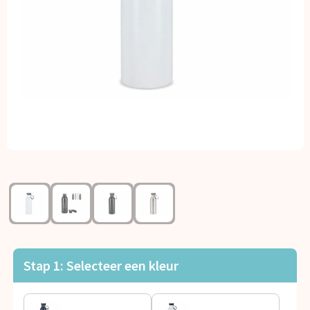
Kerst
Kinderen, Peuters en Baby's
Klokken, horloges en weerstations
Lampen en Gereedschap
Paraplu's
Persoonlijke verzorging
Reisbenodigdheden
Schrijfwaren
Stap 1: Selecteer een kleur
Sleutelhangers en Lanyards