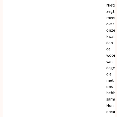
Niets
zegt
meer
over
onze
kwalit
dan
de
woor
van
dege
die
met
ons
hebb
samen
Hun
ervar