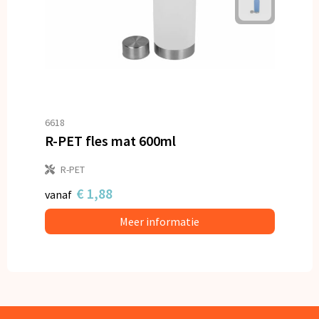
6618
R-PET fles mat 600ml
R-PET
€ 1,88
vanaf
Meer informatie