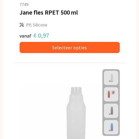
Snoepgoed
7749
Jane fles RPET 500 ml
Spellen voor binnen en buiten
PP, Silicone
Veiligheid, Auto en Fiets
€ 0,97
vanaf
Selecteer opties
Vrije tijd en Strand
Anti-stress