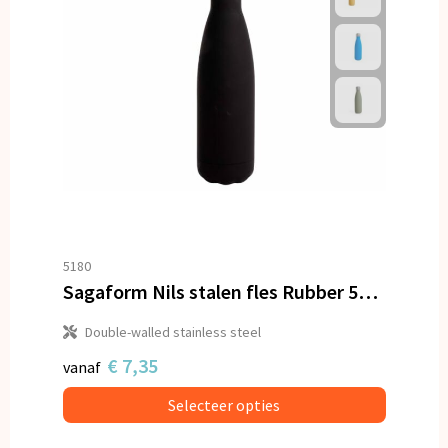
5180
Sagaform Nils stalen fles Rubber 500ml
Double-walled stainless steel
€ 7,35
vanaf
Selecteer opties