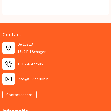
Contact
De Lus 13
1742 PH Schagen
+31 226 422505
info@silviabruin.nl
Contacteer ons
Informatie