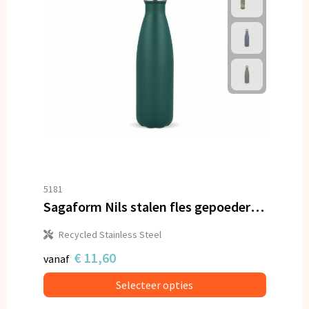
5181
Sagaform Nils stalen fles gepoedercoat 500 ml
Recycled Stainless Steel
€ 11,60
vanaf
Selecteer opties