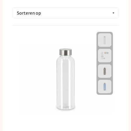
Kerst
Kinderen, Peuters en Baby's
Klokken, horloges en weerstations
Lampen en Gereedschap
Paraplu's
Persoonlijke verzorging
Reisbenodigdheden
Schrijfwaren
Sleutelhangers en Lanyards