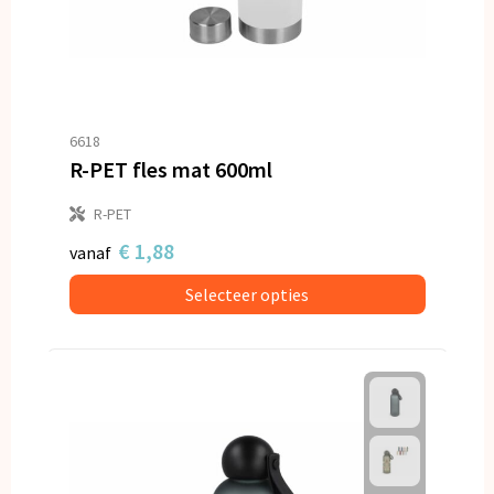
6618
R-PET fles mat 600ml
R-PET
€ 1,88
vanaf
Selecteer opties