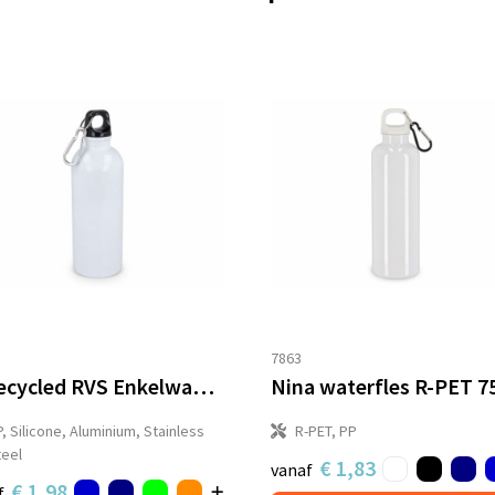
7863
Gerecycled RVS Enkelwandige fles met Karabijnhaak 500ml
, Silicone, Aluminium, Stainless
R-PET, PP
teel
€ 1,83
vanaf
€ 1,98
f