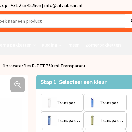
p | +31 226 422505 | info@silviabruin.nl
ema pakketten
Kleding
Pasen
Zomerpakketten
Noa waterfles R-PET 750 ml Transparant
Stap 1: Selecteer een kleur
Transparant
Transparant / Blauw
Transparant / Donkerblauw
Transparant / Olijfgroen