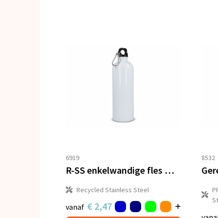
6919
8532
R-SS enkelwandige fles met karabijnhaak 750ml
Recycled Stainless Steel
PP
S
€ 2,47
vanaf
vana