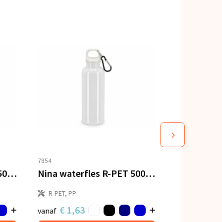
7854
Nina waterfles R-PET 750 ml Hardcolour
Nina waterfles R-PET 500 ml Hardcolour
R-PET, PP
€ 1,63
vanaf