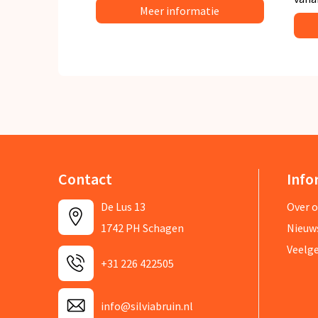
Meer informatie
Contact
Info
De Lus 13
Over 
1742 PH Schagen
Nieuw
Veelg
+31 226 422505
info@silviabruin.nl